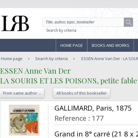
Search by criteria
HOME PAGE
BOOKS AND WORKS
Home page
Search by criteria
ESSEN Anne Van Der - LA SOUR
‎ESSEN Anne Van Der‎
‎LA SOURIS ET LES POISONS, petite fable é
From same author ...
All books of this bookseller
‎GALLIMARD, Paris, 1875‎
Reference : 177
‎Grand in 8° carré (21 8 x