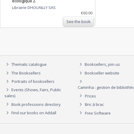
écologique 2.
Librairie DHOUAILLY SAS
€60.00
See the book
Thematic catalogue
Booksellers, join us
The Booksellers
Bookseller website
Portraits of booksellers
Caminha : gestion de biblioth
Events (Shows, Fairs, Public
sales)
Prices
Book professions directory
Bric à brac
Find our books on Addall
Free Software