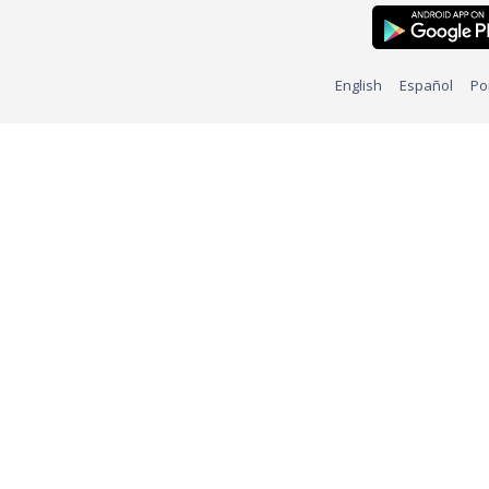
English
Español
Po