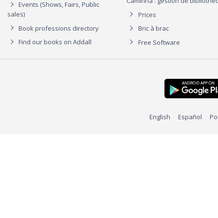
Caminha : gestion de biblioth
Events (Shows, Fairs, Public
sales)
Prices
Book professions directory
Bric à brac
Find our books on Addall
Free Software
English
Español
Po