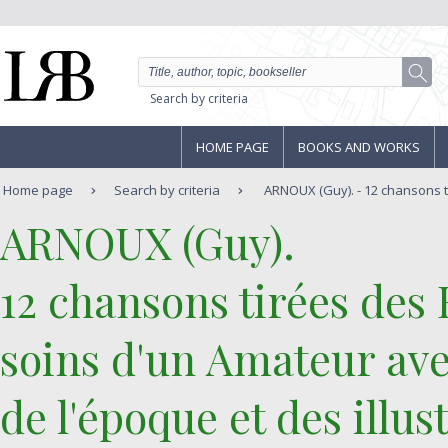
Search by criteria
HOME PAGE
BOOKS AND WORKS
Home page
Search by criteria
ARNOUX (Guy). - 12 chansons ti
‎ARNOUX (Guy).‎
‎12 chansons tirées des
soins d'un Amateur ave
de l'époque et des illu