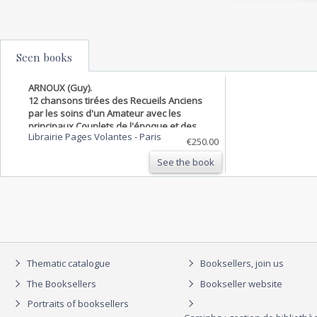
Seen books
ARNOUX (Guy).
12 chansons tirées des Recueils Anciens
par les soins d'un Amateur avec les
principaux Couplets de l'époque et des
Librairie Pages Volantes
-
Paris
illustrations nouvelles de Mr Guy Arnoux,
€250.00
Artiste à Paris.
See the book
Thematic catalogue
Booksellers, join us
The Booksellers
Bookseller website
Portraits of booksellers