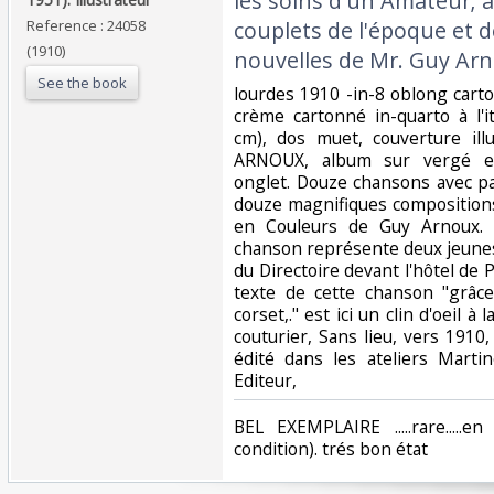
les soins d'un Amateur; a
Reference : 24058
couplets de l'époque et d
(1910)
nouvelles de Mr. Guy Arnou
See the book
‎lourdes 1910 -in-8 oblong cart
crème cartonné in-quarto à l'i
cm), dos muet, couverture il
ARNOUX, album sur vergé e
onglet. Douze chansons avec pa
douze magnifiques compositions
en Couleurs de Guy Arnoux. L'
chanson représente deux jeune
du Directoire devant l'hôtel de P
texte de cette chanson "grâc
corset,." est ici un clin d'oeil 
couturier, Sans lieu, vers 191
édité dans les ateliers Marti
Editeur, ‎
‎BEL EXEMPLAIRE .....rare....
condition). trés bon état ‎