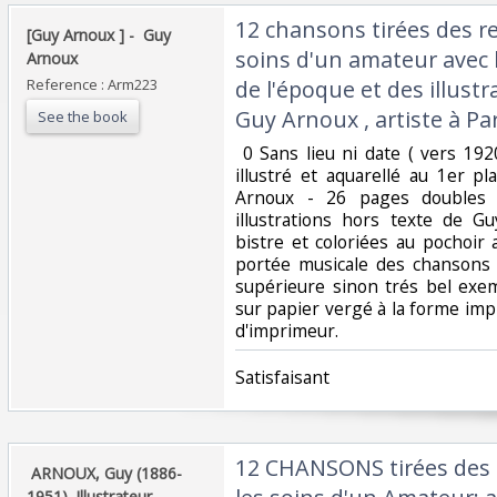
‎12 chansons tirées des re
‎[Guy Arnoux ] - ‎ ‎Guy
soins d'un amateur avec 
Arnoux ‎
Reference : Arm223
de l'époque et des illust
Guy Arnoux , artiste à Pari
See the book
‎ 0 Sans lieu ni date ( vers 19
illustré et aquarellé au 1er p
Arnoux - 26 pages doubles 
illustrations hors texte de G
bistre et coloriées au pochoir 
portée musicale des chansons ; 
supérieure sinon trés bel exem
sur papier vergé à la forme im
d'imprimeur.‎
‎Satisfaisant ‎
‎12 CHANSONS tirées des 
‎ ARNOUX, Guy (1886-
1951). Illustrateur‎