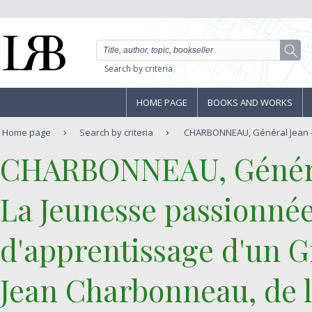
Search by criteria
HOME PAGE
BOOKS AND WORKS
Home page
Search by criteria
CHARBONNEAU, Général Jean - 
‎CHARBONNEAU, Généra
‎La Jeunesse passionnée
d'apprentissage d'un G
Jean Charbonneau, de 