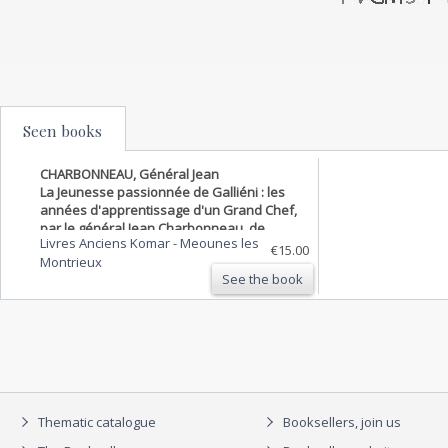
Seen books
CHARBONNEAU, Général Jean
La Jeunesse passionnée de Galliéni : les
années d'apprentissage d'un Grand Chef,
par le général Jean Charbonneau, de
Livres Anciens Komar
-
Meounes les
l'Académie des Sciences Coloniales.
€15.00
Montrieux
Préface de l'Amiral Lacaze.
See the book
Thematic catalogue
Booksellers, join us