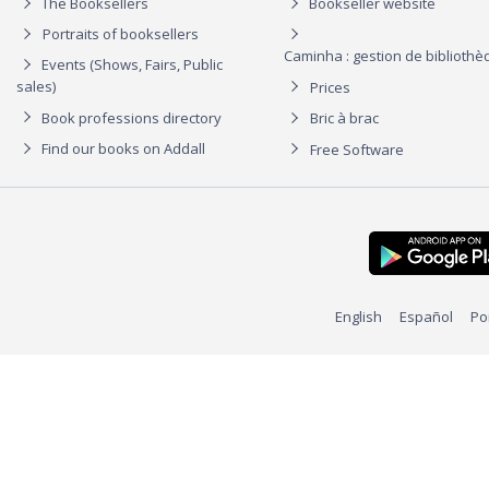
The Booksellers
Bookseller website
Portraits of booksellers
Caminha : gestion de biblioth
Events (Shows, Fairs, Public
sales)
Prices
Book professions directory
Bric à brac
Find our books on Addall
Free Software
English
Español
Po