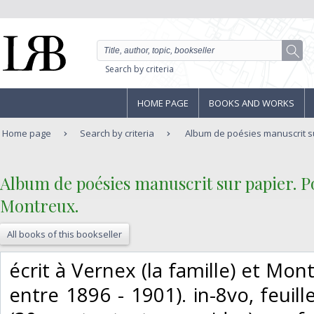
Search by criteria
HOME PAGE
BOOKS AND WORKS
Home page
Search by criteria
Album de poésies manuscrit su
‎Album de poésies manuscrit sur papier. P
Montreux. ‎
All books of this bookseller
‎écrit à Vernex (la famille) et Mon
entre 1896 - 1901). in-8vo, feuil