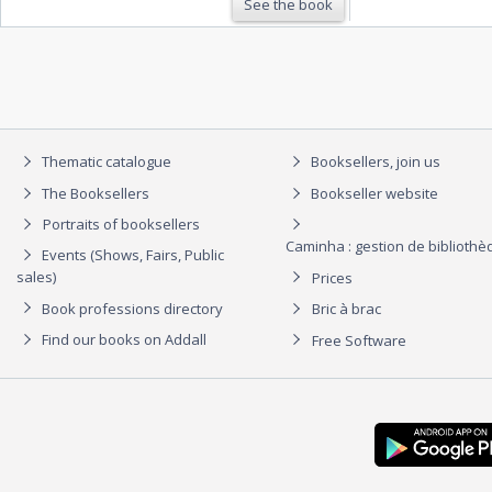
See the book
Thematic catalogue
Booksellers, join us
The Booksellers
Bookseller website
Portraits of booksellers
Caminha : gestion de biblioth
Events (Shows, Fairs, Public
sales)
Prices
Book professions directory
Bric à brac
Find our books on Addall
Free Software