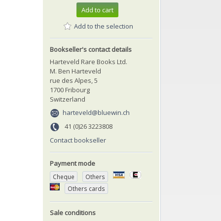
Add to cart
Add to the selection
Bookseller's contact details
Harteveld Rare Books Ltd.
M. Ben Harteveld
rue des Alpes, 5
1700 Fribourg
Switzerland
harteveld@bluewin.ch
41 (0)26 3223808
Contact bookseller
Payment mode
Cheque
Others
Others cards
Sale conditions