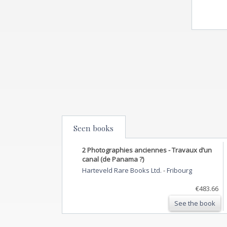
Seen books
2 Photographies anciennes - Travaux d’un
canal (de Panama ?)
Harteveld Rare Books Ltd.
-
Fribourg
€483.66
See the book