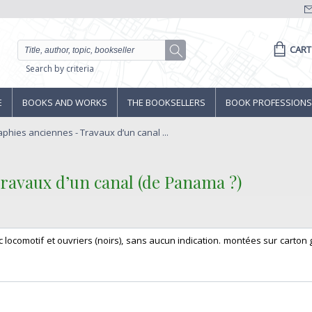
CART
Search by criteria
E
BOOKS AND WORKS
THE BOOKSELLERS
BOOK PROFESSIONS
phies anciennes - Travaux d’un canal ...
ravaux d’un canal (de Panama ?)‎
vec locomotif et ouvriers (noirs), sans aucun indication. montées sur carton g