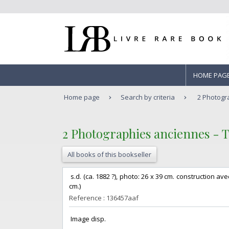
HOME PAG
Home page
Search by criteria
2 Photogra
‎2 Photographies anciennes - T
All books of this bookseller
‎ s.d. (ca. 1882 ?), photo: 26 x 39 cm. construction a
cm.)‎
Reference : 136457aaf
‎ Image disp.‎