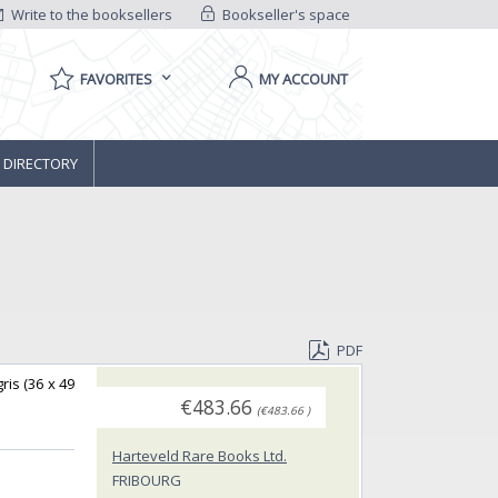
Write to the booksellers
Bookseller's space
FAVORITES
MY ACCOUNT
 DIRECTORY
PDF
ris (36 x 49
€483.66
(€483.66 )
Harteveld Rare Books Ltd.
FRIBOURG