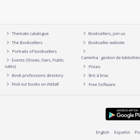
Thematic catalogue
Booksellers, join us
The Booksellers
Bookseller website
Portraits of booksellers
Caminha : gestion de biblioth
Events (Shows, Fairs, Public
sales)
Prices
Book professions directory
Bric à brac
Find our books on Addall
Free Software
English
Español
Po