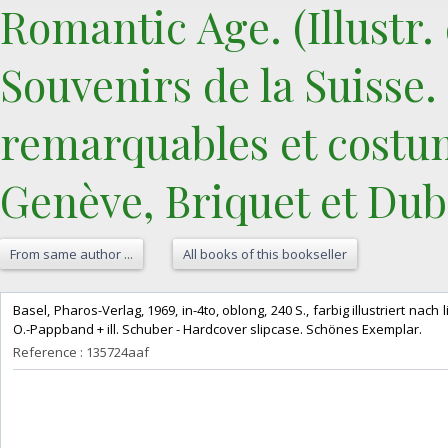
Romantic Age. (Illustr.
Souvenirs de la Suisse.
remarquables et costum
Genève, Briquet et Dubo
From same author ...
All books of this bookseller
‎Basel, Pharos-Verlag, 1969, in-4to, oblong, 240 S., farbig illustriert nach l
O.-Pappband + ill. Schuber - Hardcover slipcase. Schönes Exemplar.‎
Reference : 135724aaf