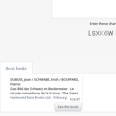
Enter these char
Seen books
DUBOIS, Jean / SCHWABE, Erich / BOUFFARD,
Pierre:
Das Bild der Schweiz im Biedermeier - Le
visage romantique de la Suisse - The Swiss
Harteveld Rare Books Ltd.
-
Fribourg
Scene in the Romantic Age. (Illustr. d’après
€26.87
l’ouvrage: Souvenirs de la Suisse. 100 vues
See the book
les plus remarquables et costumes des
XXII cant…