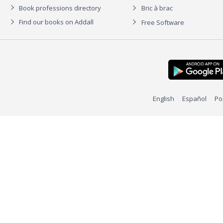
Book professions directory
Bric à brac
Find our books on Addall
Free Software
English
Español
Po