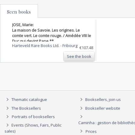
Seen books
JOSE, Marie:
La maison de Savoie. Les origines. Le
comte vert. Le comte rouge. / Amédée VIII le
Duc qui devint Pape **
Harteveld Rare Books Ltd.
-
Fribourg
€107.48
See the book
Thematic catalogue
Booksellers, join us
The Booksellers
Bookseller website
Portraits of booksellers
Caminha : gestion de biblioth
Events (Shows, Fairs, Public
sales)
Prices