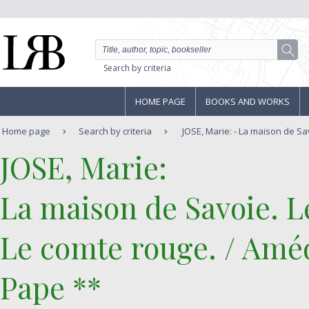
Search by criteria
HOME PAGE
BOOKS AND WORKS
Home page
Search by criteria
JOSE, Marie: - La maison de Savo
‎JOSE, Marie: ‎
‎La maison de Savoie. L
Le comte rouge. / Améd
Pape ** ‎