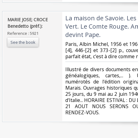
‎La maison de Savoie. Les
‎MARIE JOSE; CROCE
Vert. Le Comte Rouge. Amé
Benedetto (préf.):‎
Reference : 5921
devint Pape.‎
See the book
‎Paris, Albin Michel, 1956 et 196
[4], 446-[2] et 373-[2] p., couv
parfait état, c'est à dire comme 
‎Illustré de divers documents e
généalogiques, cartes,... 
numérotés de l'édition origin
Marais. Ouvrages historiques que
25 jours, du 9 mai au 2 juin 19
d'Italie... HORAIRE ESTIVAL : 
21 AOUT NOUS SERONS OU
RENDEZ-VOUS.‎