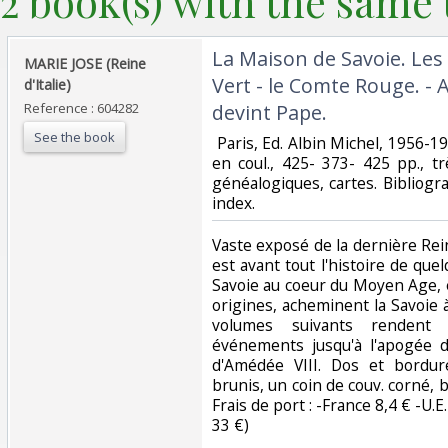
2 book(s) with the same t
‎La Maison de Savoie. Les
‎MARIE JOSE (Reine
Vert - le Comte Rouge. - 
d'Italie)‎
Reference : 604282
devint Pape.‎
See the book
‎ Paris, Ed. Albin Michel, 1956-196
en coul., 425- 373- 425 pp., t
généalogiques, cartes. Bibliograp
index. ‎
‎Vaste exposé de la dernière Rein
est avant tout l'histoire de qu
Savoie au coeur du Moyen Age, 
origines, acheminent la Savoie
volumes suivants rendent
événements jusqu'à l'apogée d
d'Amédée VIII. Dos et bordu
brunis, un coin de couv. corné, b
Frais de port : -France 8,4 € -U.E.
33 €) ‎