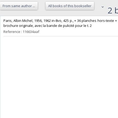
From same author ...
All books of this bookseller
2 b
‎Paris, Albin Michel, 1956, 1962 in-8vo, 425 p., + 36 planches hors-texte 
brochure originale, avec la bande de pulicité pour le t. 2‎
Reference : 116634aaf