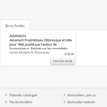
Seen books
ALMANACH.
Almanach Prophétique, Pittoresque et Utile
pour 1843, publié par l'auteur de
Nostradamus. Rédigé par les notabilités
Livres Anciens N. Rousseau
scientifiques et littéraires, et illustré par
€38.00
MM. Gavarni, Daumier, Alophe, Maurisset,
See the book
Trimolet, Titeu…
Thematic catalogue
Booksellers, join us
The Booksellers
Bookseller website