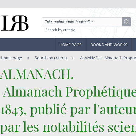
Search by criteria
HOME PAGE
BOOKS AND WORKS
Home page
Search by criteria
ALMANACH. - Almanach Prophéti
‎ALMANACH.‎
‎ Almanach Prophétique,
1843, publié par l'aut
par les notabilités scien