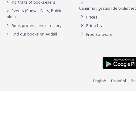
Portraits of booksellers
Caminha : gestion de biblioth
Events (Shows, Fairs, Public
sales)
Prices
Book professions directory
Bric à brac
Find our books on Addall
Free Software
English
Español
Po