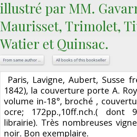
illustré par MM. Gavar
Maurisset, Trimolet, Tit
Watier et Quinsac.‎
From same author ...
All books of this bookseller
‎ Paris, Lavigne, Aubert, Susse f
1842), la couverture porte A. Roye
volume in-18°, broché , couvert
ocre; 172pp.,10ff.nch.( dont 
librairie). Très nombreuses vign
noir. Bon exemplaire.‎