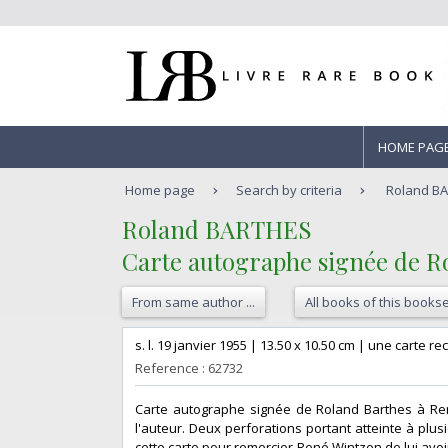
HOME PAG
Home page
Search by criteria
Roland BA
‎Roland BARTHES‎
‎Carte autographe signée de R
From same author ...
All books of this bookse
‎s. l. 19 janvier 1955 | 13.50 x 10.50 cm | une carte re
Reference : 62732
‎Carte autographe signée de Roland Barthes à Ren
l'auteur. Deux perforations portant atteinte à plu
cette carte pour remercier René Wintzen de lui avoir