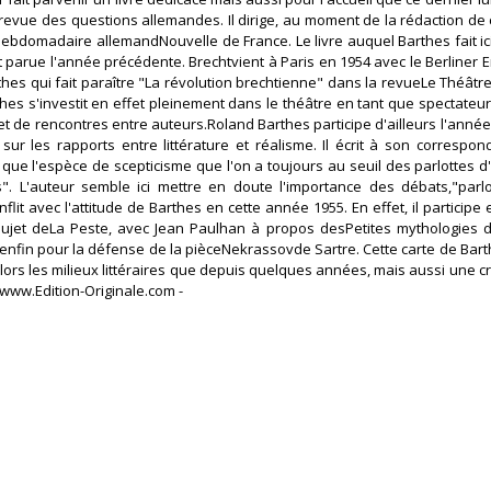
vue des questions allemandes. Il dirige, au moment de la rédaction de ce
'hebdomadaire allemandNouvelle de France. Le livre auquel Barthes fait ic
parue l'année précédente. Brechtvient à Paris en 1954 avec le Berliner 
es qui fait paraître "La révolution brechtienne" dans la revueLe Théâtre
s s'investit en effet pleinement dans le théâtre en tant que spectateur e
t de rencontres entre auteurs.Roland Barthes participe d'ailleurs l'année
ur les rapports entre littérature et réalisme. Il écrit à son correspond
que l'espèce de scepticisme que l'on a toujours au seuil des parlottes d'
". L'auteur semble ici mettre en doute l'importance des débats,"parlo
lit avec l'attitude de Barthes en cette année 1955. En effet, il participe
sujet deLa Peste, avec Jean Paulhan à propos desPetites mythologies
t enfin pour la défense de la pièceNekrassovde Sartre. Cette carte de Bar
rs les milieux littéraires que depuis quelques années, mais aussi une cri
 www.Edition-Originale.com -‎