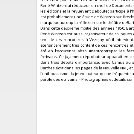
René Wintzenfut rédacteur en chef de Documents,re
les éditions et la revueVent Deboutet participe à l
est probablement une étude de Wintzen sur Brecht 
marquebeaucoup la réflexion sur le théâtre deBarth
Dans cette deuxième moitié des années 1950, Barthe
René Wintzen est aussi organisateur de colloques e
une de ces rencontres à Vezelay où il intervient s
été"sincèrement très content de ces rencontres et 
été en l'occurence absolumentcontrépar les faits
écrivains. Ce jugement réprobateur apparait en conf
dans trois débats d'importance: avec Camus au 
Barthes écrit dans les pages de la Nouvelle NRF, e
l'enthousiasme du jeune auteur qui ne fréquente alo
parole des écrivains. - Photographies et détails sur