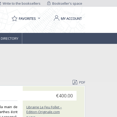
Write to the booksellers
Bookseller's space
FAVORITES
MY ACCOUNT
 DIRECTORY
PDF
€400.00
 la main de
Librairie Le Feu Follet –
rthes écrit
Edition-Originale.com
i a reservé.