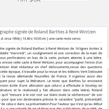
ographe signée de Roland Barthes à René Wintzen‎
(n.d. circa 1956) | 13.40 x 10.50 cm | une carte recto verso‎
phe signée de Roland Barthes à René Wintzen de 14 lignes écrites à
 datée "mercredi", un soulignement et une correction de la main de
Deux perforations en bas de la carte, portant atteinte à une lettre.
s envoie cette carte à René Wintzen, pour accompagner l'envoi d'un
intzen était rédacteur en chef deDocuments,revue des questions
cette époque, il travaille pour la revue et les éditions Vent Deboutet
c la revue allemande Nouvelles de France. Il organise aussi des
yant pour sujet la littérature. Le texte que Barthes lui envoieest
version écrite d'une allocution que celui-ci a effectuée à Vezelay en
ttérature et le réalisme(il y fait allusion dans cette lettre). Roland
 qu'il "mesure à le voir noir sur blanc toute la sécheresse" de son
te pour que son destinataire précise le caractère "parlé, présentatif,
 de celui-ci dans sa présentation.Pour l'auteur qui n'est qu'au début
 il y a une volonté de ne réaliser que des publications de qualité, de