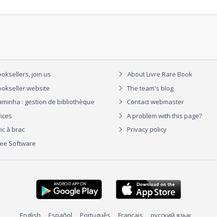
oksellers, join us
About Livre Rare Book
okseller website
The team's blog
aminha : gestion de bibliothèque
Contact webmaster
rices
A problem with this page?
ic à brac
Privacy policy
ree Software
English
Español
Português
Français
русский язык