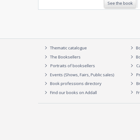
See the book
Thematic catalogue
Bo
The Booksellers
Bo
Portraits of booksellers
C
Events (Shows, Fairs, Public sales)
P
Book professions directory
Br
Find our books on Addall
F