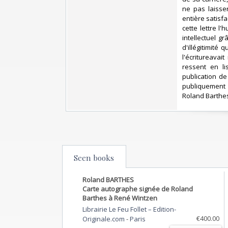
ne pas laisse
entière satisf
cette lettre l
intellectuel 
d'illégitimité 
l'écritureavai
ressent en li
publication de
publiquement 
Roland Barthes)
Seen books
Roland BARTHES
Carte autographe signée de Roland
Barthes à René Wintzen
Librairie Le Feu Follet – Edition-
€400.00
Originale.com
-
Paris