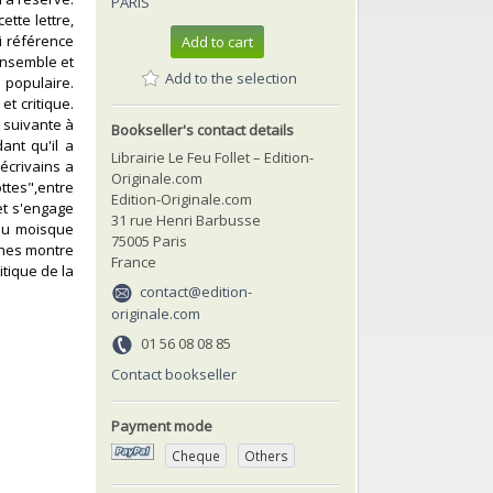
PARIS
tte lettre,
i référence
Add to cart
Ensemble et
Add to the selection
 populaire.
t critique.
 suivante à
Bookseller's contact details
ant qu'il a
Librairie Le Feu Follet – Edition-
écrivains a
Originale.com
ttes",entre
Edition-Originale.com
 et s'engage
31 rue Henri Barbusse
 du moisque
75005 Paris
thes montre
France
tique de la
contact@edition-
originale.com
01 56 08 08 85
Contact bookseller
Payment mode
Cheque
Others