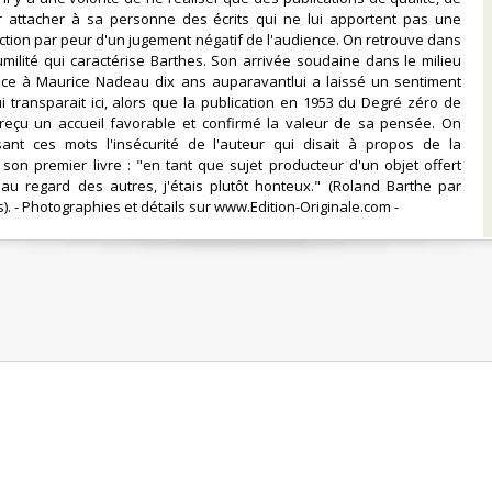
r attacher à sa personne des écrits qui ne lui apportent pas une
action par peur d'un jugement négatif de l'audience. On retrouve dans
'humilité qui caractérise Barthes. Son arrivée soudaine dans le milieu
grâce à Maurice Nadeau dix ans auparavantlui a laissé un sentiment
qui transparait ici, alors que la publication en 1953 du Degré zéro de
t reçu un accueil favorable et confirmé la valeur de sa pensée. On
sant ces mots l'insécurité de l'auteur qui disait à propos de la
 son premier livre : "en tant que sujet producteur d'un objet offert
au regard des autres, j'étais plutôt honteux." (Roland Barthe par
. - Photographies et détails sur www.Edition-Originale.com -‎