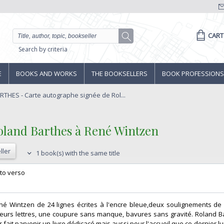
CART
Search by criteria
E
BOOKS AND WORKS
THE BOOKSELLERS
BOOK PROFESSIONS
RTHES - Carte autographe signée de Rol...
oland Barthes à René Wintzen‎
ller
1 book(s) with the same title
cto verso‎
é Wintzen de 24 lignes écrites à l'encre bleue,deux soulignements de
sieurs lettres, une coupure sans manque, bavures sans gravité. Roland Ba
 fait parvenir un livre dédicacé mais aussi pour l'accueil que ce dernier lu