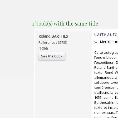
1 book(s) with the same title
‎Carte aut
‎Roland BARTHES‎
‎s. l. Mercredi 
Reference : 62733
(1956)
‎Carte autogra
See the book
l'encre bleue,
l'expéditeur. 
Roland Barthe
texte. René W
allemandes, à 
collabore ave
conférences a
d'ailleurs la 
1955 sur la li
Barthesaffirme
texte et insis
non exhaustif"
de sa carrière,