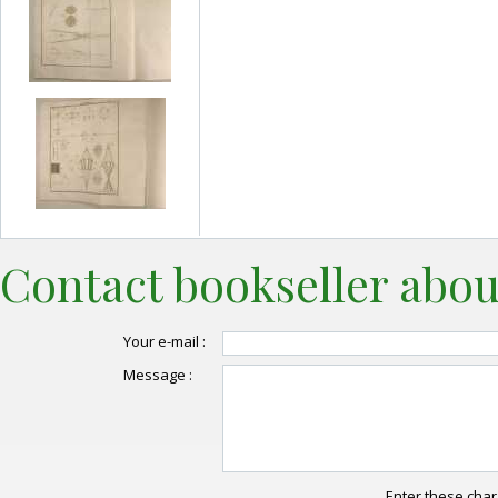
Contact bookseller abou
Your e-mail :
Message :
Enter these char