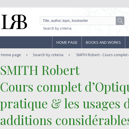
Search by criteria
HOME PAGE
BOOKS AND WORKS
Home page
Search by criteria
SMITH Robert - Cours complet d
‎SMITH Robert‎
‎Cours complet d’Optiqu
pratique & les usages d
additions considérables