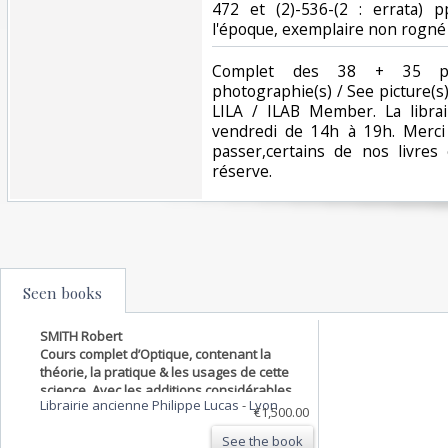
472 et (2)-536-(2 : errata) p
l'époque, exemplaire non rogné t
‎Complet des 38 + 35 pl
photographie(s) / See picture(
LILA / ILAB Member. La librai
vendredi de 14h à 19h. Merci
passer,certains de nos livre
réserve. ‎
Seen books
SMITH Robert
Cours complet d’Optique, contenant la
théorie, la pratique & les usages de cette
science. Avec les additions considérables
Librairie ancienne Philippe Lucas
-
Lyon
sur toutes les nouvelles découvertes qu’on
€1,500.00
a faites en cette matière depuis la
See the book
publication de l’o…