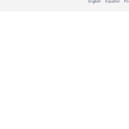
English
Español
Po