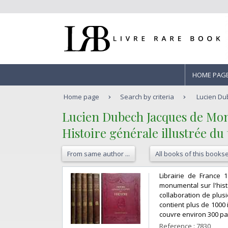
HOME PAG
Home page
Search by criteria
Lucien Du
‎Lucien Dubech Jacques de Mo
‎Histoire générale illustrée du
From same author ...
All books of this bookse
‎Librairie de France
monumental sur l'histo
collaboration de plusi
contient plus de 1000 
couvre environ 300 pa
Reference : 7830