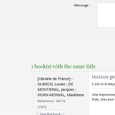
Message :
1 book(s) with the same title
‎Histoire g
‎[Librairie de France] - ‎
‎DUBECH, Lucien ; DE
‎5 vol. in-4 rel
MONTBRIAL, Jacques ;
‎Une impressio
HORN-MONVAL, Madeleine‎
frott., très bon 
Reference : 64173
(1931)
See the book