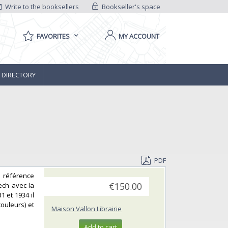
Write to the booksellers
Bookseller's space
FAVORITES
MY ACCOUNT
 DIRECTORY
PDF
e référence
bech avec la
€150.00
1 et 1934 il
couleurs) et
Maison Vallon Librairie
Add to cart