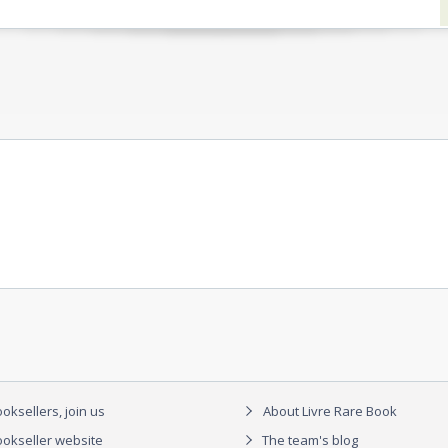
oksellers, join us
About Livre Rare Book
okseller website
The team's blog