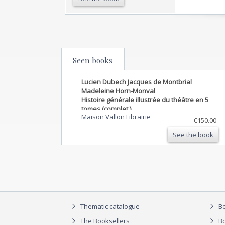
Seen books
Lucien Dubech Jacques de Montbrial
Madeleine Horn-Monval
Histoire générale illustrée du théâtre en 5
tomes (complet )
Maison Vallon Librairie
€150.00
See the book
Thematic catalogue
Bo
The Booksellers
Bo