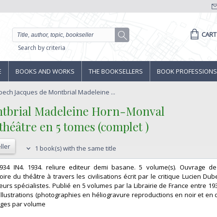
CART
Search by criteria
E
BOOKS AND WORKS
THE BOOKSELLERS
BOOK PROFESSIONS
bech Jacques de Montbrial Madeleine ...
ntbrial Madeleine Horn-Monval‎
 théâtre en 5 tomes (complet )‎
ller
1 book(s) with the same title
 1934 IN4. 1934. reliure editeur demi basane. 5 volume(s). Ouvrage d
ire du théâtre à travers les civilisations écrit par le critique Lucien Du
eurs spécialistes. Publié en 5 volumes par la Librairie de France entre 193
illustrations (photographies en héliogravure reproductions en noir et en 
ges par volume‎