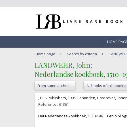
HOME PAG
Home page
Search by criteria
LANDWEHR,
‎LANDWEHR, John;‎
‎Nederlandse kookboek, 1510-194
From same author ...
All books of this bookse
‎, HES Publishers, 1995 Gebonden, Hardcover, linnen
Reference : 61361
‎Het Nederlandse kookboek, 1510-1945 . Een bibliogra