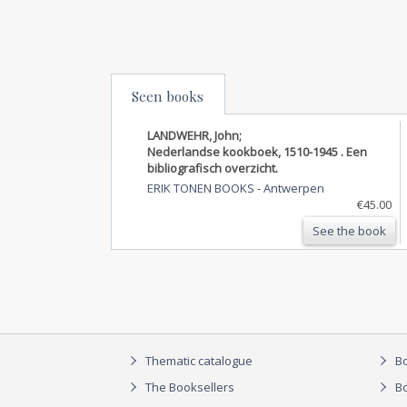
Seen books
LANDWEHR, John;
Nederlandse kookboek, 1510-1945 . Een
bibliografisch overzicht.
ERIK TONEN BOOKS
-
Antwerpen
€45.00
See the book
Thematic catalogue
Bo
The Booksellers
Bo