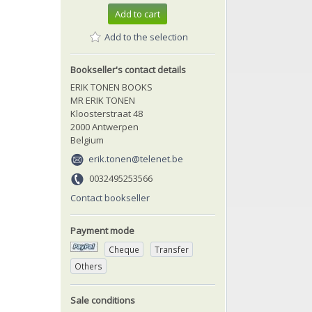
Add to cart
Add to the selection
Bookseller's contact details
ERIK TONEN BOOKS
MR ERIK TONEN
Kloosterstraat 48
2000 Antwerpen
Belgium
erik.tonen@telenet.be
0032495253566
Contact bookseller
Payment mode
Cheque
Transfer
Others
Sale conditions