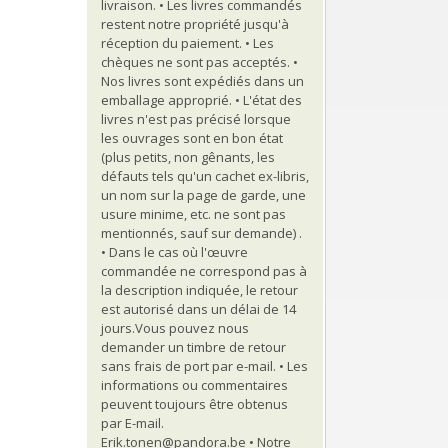
livraison. • Les livres commandés
restent notre propriété jusqu'à
réception du paiement. • Les
chèques ne sont pas acceptés. •
Nos livres sont expédiés dans un
emballage approprié. • L'état des
livres n'est pas précisé lorsque
les ouvrages sont en bon état
(plus petits, non gênants, les
défauts tels qu'un cachet ex-libris,
un nom sur la page de garde, une
usure minime, etc. ne sont pas
mentionnés, sauf sur demande) .
• Dans le cas où l'œuvre
commandée ne correspond pas à
la description indiquée, le retour
est autorisé dans un délai de 14
jours.Vous pouvez nous
demander un timbre de retour
sans frais de port par e-mail. • Les
informations ou commentaires
peuvent toujours être obtenus
par E-mail.
Erik.tonen@pandora.be • Notre