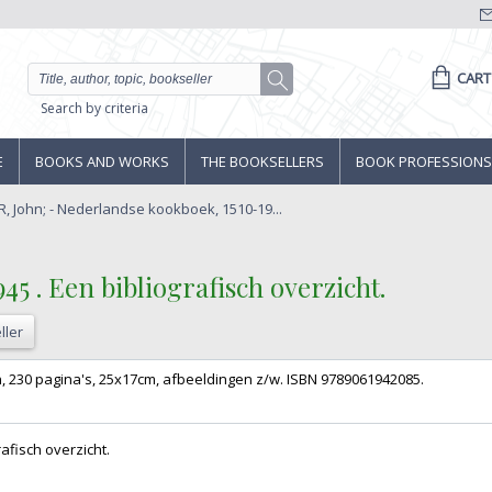
CART
Search by criteria
E
BOOKS AND WORKS
THE BOOKSELLERS
BOOK PROFESSIONS
 John; - Nederlandse kookboek, 1510-19...
5 . Een bibliografisch overzicht.‎
ller
, 230 pagina's, 25x17cm, afbeeldingen z/w. ISBN 9789061942085.‎
fisch overzicht.‎