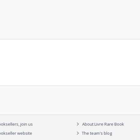
oksellers, join us
About Livre Rare Book
okseller website
The team's blog