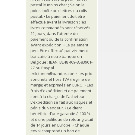
postal le moins cher ; Selon le
poids, boîte aux lettres ou colis
postal. • Le paiement doit être
effectué avant la livraison ; les
livres commandés sont réservés
12 jours, dans l'attente du
paiement ou de la confirmation
avant expédition. • Le paiement
peut être effectué par virement
bancaire à notre banque en
Belgique ; IBAN; BE48 409-8583901-
27 ou Paypal
erik.tonen@pandora.be • Les prix
sont nets et hors TVA (régime de
marge) et exprimés en EURO. • Les
frais d'expédition et de paiement
sont à la charge de l'acheteur.
L'expédition se fait aux risques et
périls du vendeur. • Le client
bénéficie d'une garantie à 100 %
et d'une politique de retour gratuit
de 14 jours en Europe. • Chaque
envoi comprend un bon de