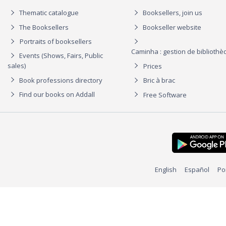
Thematic catalogue
Booksellers, join us
The Booksellers
Bookseller website
Portraits of booksellers
Caminha : gestion de biblioth
Events (Shows, Fairs, Public
sales)
Prices
Book professions directory
Bric à brac
Find our books on Addall
Free Software
English
Español
Po