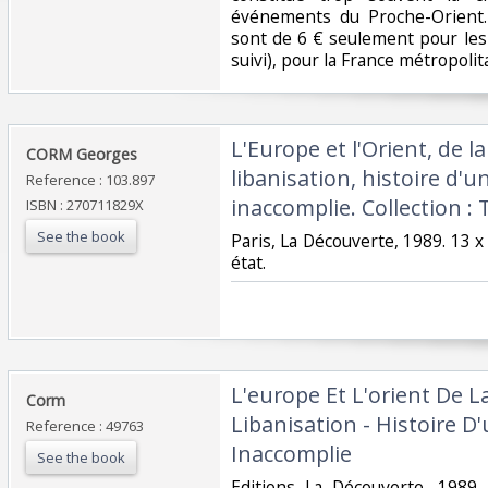
événements du Proche-Orient. 
sont de 6 € seulement pour les 
suivi), pour la France métropolita
‎L'Europe et l'Orient, de l
‎CORM Georges‎
libanisation, histoire d'
Reference : 103.897
inaccomplie. Collection : T
ISBN : 270711829X
See the book
‎Paris, La Découverte, 1989. 13 x
état.‎
‎L'europe Et L'orient De 
‎Corm‎
Libanisation - Histoire 
Reference : 49763
Inaccomplie‎
See the book
‎Editions La Découverte ,1989