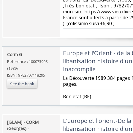
,Très bon état , .Isbn : 978270
mon site https://www.vieuxlivre.
France sont offerts à partir de 2
). (colissimo suivi +6,90 ).‎
‎Europe et l'Orient - de la
‎Corm G‎
libanisation histoire d'u
Reference : 100073908
inaccomplie‎
(1989)
ISBN : 9782707118295
‎La Découverte 1989 384 pages 
pages.‎
See the book
‎Bon état (BE)‎
‎L'europe et l'orient-De la
‎[ISLAM] - CORM
libanisation histoire d'u
(Georges) - ‎