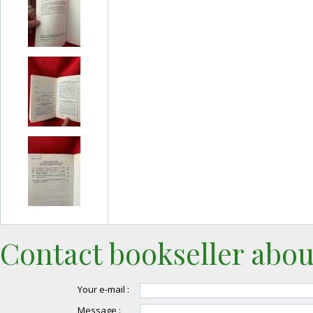
Contact bookseller abou
Your e-mail :
Message :