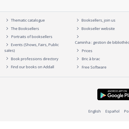
Thematic catalogue
Booksellers, join us
The Booksellers
Bookseller website
Portraits of booksellers
Caminha : gestion de biblioth
Events (Shows, Fairs, Public
sales)
Prices
Book professions directory
Bric à brac
Find our books on Addall
Free Software
English
Español
Po