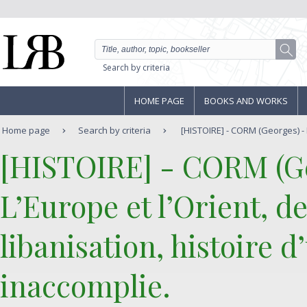
Search by criteria
HOME PAGE
BOOKS AND WORKS
Home page
Search by criteria
[HISTOIRE] - CORM (Georges) - L’
‎[HISTOIRE] - CORM (Ge
‎L’Europe et l’Orient, de
libanisation, histoire 
inaccomplie. ‎