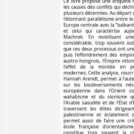
‎Ce livre propose une enquête 
les causes des conflits qui déc
plusieurs décennies. Au départ 
l'étonnant parallélisme entre l
Europe centrale avec la "balkanis
et celui qui caractérise aujo
Machrek. En mobilisant une
considérable, trop souvent o
que ces deux processus ont une
puis l'effondrement des empir
austro-hongrois, l'Empire ottom
l'effet de la montée en pu
modernes. Cette analyse, nour
Hannah Arendt, permet à l'aut
sur les bouleversements né
européenne dans l'Orient co
wahabisme et du sionisme qu
l'Arabie saoudite et de l'État d'
traversent les élites dirigea
palestinienne et éclatement du
permet aussi de faire une crit
école française d'orientalism
constitue trop souvent la cl