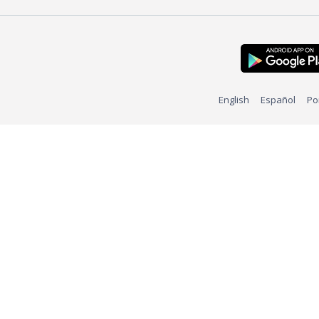
English
Español
Po