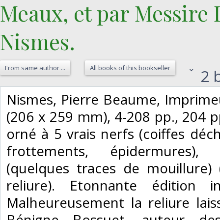
Meaux, et par Messire 
Nismes. ‎
From same author ...
All books of this bookseller
2 b
‎Nismes, Pierre Beaume, Imprimeur
(206 x 259 mm), 4-208 pp., 204 pp.
orné à 5 vrais nerfs (coiffes dé
frottements, épidermures),
(quelques traces de mouillure)
reliure). Etonnante édition 
Malheureusement la reliure laiss
Bénigne Bossuet, auteur des