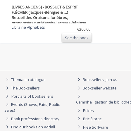
[LIVRES ANCIENS] - BOSSUET & ESPRIT
FLÉCHIER (Jacques-Bénigne & …)
Recueil des Oraisons funèbres,
prononcées par Messire Jacques-Bénigne
Librairie Alphabets
Bossuet, évêque de Meaux, et par Messire
€200.00
Esprit Fléchier, évêque de Nismes.
See the book
Thematic catalogue
Booksellers, join us
The Booksellers
Bookseller website
Portraits of booksellers
Caminha : gestion de biblioth
Events (Shows, Fairs, Public
sales)
Prices
Book professions directory
Bric à brac
Find our books on Addall
Free Software