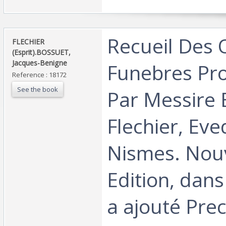
‎Recueil Des 
‎FLECHIER
(Esprit).BOSSUET,
Jacques-Benigne‎
Funebres Pr
Reference : 18172
See the book
Par Messire 
Flechier, Ev
Nismes. Nou
Edition, dans
a ajouté Prec