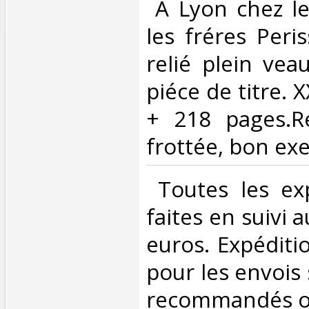
‎ A Lyon chez l
les fréres Peri
relié plein vea
piéce de titre. 
+ 218 pages.R
frottée, bon exe
‎ Toutes les ex
faites en suivi 
euros. Expéditi
pour les envois 
recommandés ou 