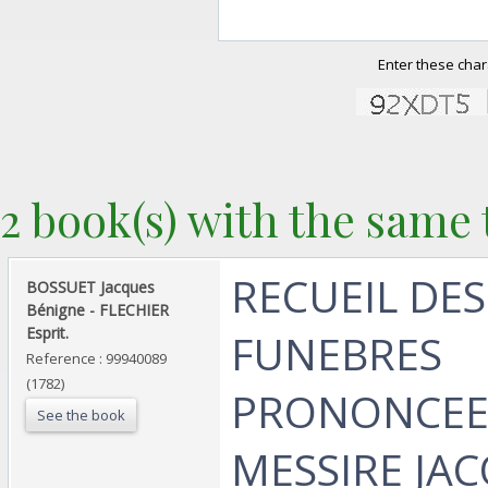
Enter these char
2 book(s) with the same t
‎RECUEIL DE
‎BOSSUET Jacques
Bénigne - FLECHIER
Esprit.‎
FUNEBRES
Reference : 99940089
(1782)
PRONONCEE
See the book
MESSIRE JA