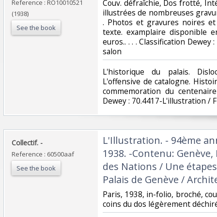
Couv. défraîchie, Dos frotté, Int
Reference : RO10010521
illustrées de nombreuses gravur
(1938)
. Photos et gravures noires et
See the book
texte. examplaire disponible 
euros.. . . . Classification Dewey 
salon‎
‎L'historique du palais. Disl
L'offensive de catalogne. Histo
commemoration du centenaire 
Dewey : 70.4417-L'illustration / F
‎L'Illustration. - 94ème an
‎Collectif. - ‎
1938. -Contenu: Genève, L
Reference : 60500aaf
des Nations / Une étapes
See the book
Palais de Genève / Archite
‎Paris, 1938, in-folio, broché, co
coins du dos légèrement déchiré