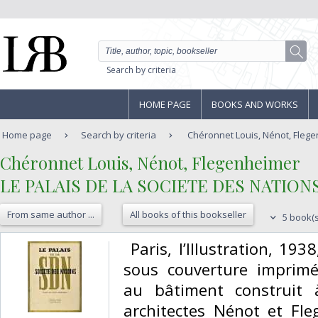
Search by criteria
HOME PAGE
BOOKS AND WORKS
Home page
Search by criteria
Chéronnet Louis, Nénot, Flegen
‎Chéronnet Louis, Nénot, Flegenheimer‎
‎LE PALAIS DE LA SOCIETE DES NATIONS
From same author ...
All books of this bookseller
5 book(s
‎ Paris, l’Illustration, 1
sous couverture imprimé
au bâtiment construit 
architectes Nénot et Fle