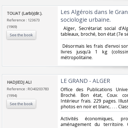
‎Les Algérois dans le Gra
‎TOUAT (Larbi)(dir.).‎
sociologie urbaine.‎
Reference : 123673
(1969)
‎ Alger, Secrétariat social d'A
tableaux, broché, bon état (7e sér
See the book
‎ Désormais les frais d'envoi s
livres jusqu'à 1 kg (coliss
métropolitaine.‎
‎LE GRAND - ALGER‎
‎HADJIEDJ ALI‎
Reference : RO40203783
‎Office des Publications Unive
Broché. Bon état, Couv. con
(1994)
Intérieur frais. 229 pages. Ill
See the book
photos en noir et blanc.. . . . Cla
‎Activités économiques, pr
aménagement du territoire. C