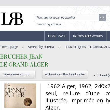
Search by criteria
HOME PAGE
BOOKS AND WORKS
Home page
Search by criteria
BRUCHER JEAN - LE GRAND AL
‎BRUCHER JEAN‎
‎LE GRAND ALGER‎
From same author ...
All books of this bookseller
5 book(s
‎ 1962 Alger, 1962, 240
seul, reliure d’une c
illustrée, imprimée en 
Alger. ‎