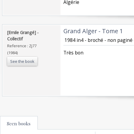
Algérie‎
‎Grand Alger - Tome 1‎
‎[Emile Grangé] - ‎
‎Collectif‎
‎ 1984 in4 - broché - non paginé 
Reference : Zj77
‎Très bon ‎
(1984)
See the book
Seen books