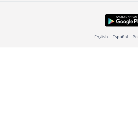
English
Español
Po