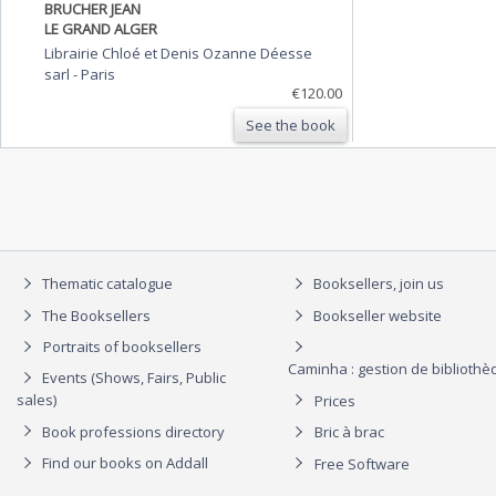
BRUCHER JEAN
LE GRAND ALGER
Librairie Chloé et Denis Ozanne Déesse
sarl
-
Paris
€120.00
See the book
Thematic catalogue
Booksellers, join us
The Booksellers
Bookseller website
Portraits of booksellers
Caminha : gestion de biblioth
Events (Shows, Fairs, Public
sales)
Prices
Book professions directory
Bric à brac
Find our books on Addall
Free Software