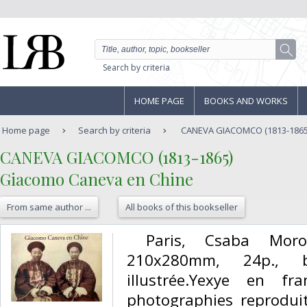
Search by criteria
HOME PAGE
BOOKS AND WORKS
Home page
Search by criteria
CANEVA GIACOMCO (1813-1865)
‎CANEVA GIACOMCO (1813-1865)‎
‎Giacomo Caneva en Chine‎
From same author ...
All books of this bookseller
‎ Paris, Csaba Moro
210x280mm, 24p., b
illustrée.Yexye en fr
photographies reproduit