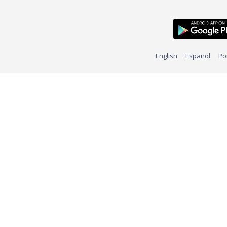
English
Español
Po