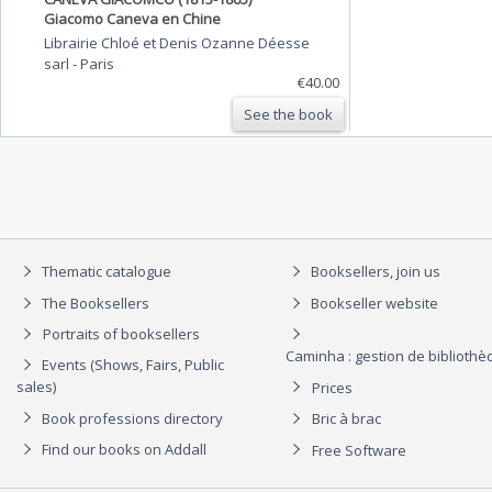
Giacomo Caneva en Chine
Librairie Chloé et Denis Ozanne Déesse
sarl
-
Paris
€40.00
See the book
Thematic catalogue
Booksellers, join us
The Booksellers
Bookseller website
Portraits of booksellers
Caminha : gestion de biblioth
Events (Shows, Fairs, Public
sales)
Prices
Book professions directory
Bric à brac
Find our books on Addall
Free Software