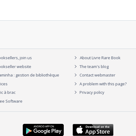
oksellers, join us
About Livre Rare Book
okseller website
The team's blog
aminha : gestion de bibliothèque
Contact webmaster
rices
A problem with this page?
ic à brac
Privacy policy
ree Software