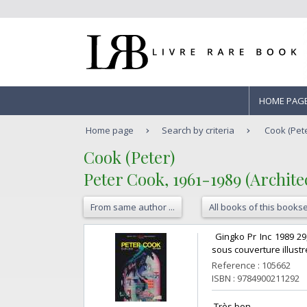
HOME PAG
Home page
Search by criteria
Cook (Pete
‎Cook (Peter)‎
‎Peter Cook, 1961-1989 (Archit
From same author ...
All books of this bookse
‎ Gingko Pr Inc 1989 2
sous couverture illustré
Reference : 105662
ISBN : 9784900211292
‎ Très bon ‎