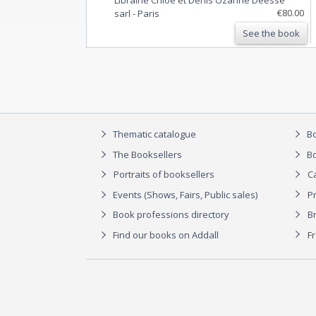
€80.00
sarl
-
Paris
See the book
Thematic catalogue
Bo
The Booksellers
Bo
Portraits of booksellers
C
Events (Shows, Fairs, Public sales)
P
Book professions directory
Br
Find our books on Addall
F