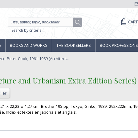
CART
Search by criteria
E
BOOKS AND WORKS
THE BOOKSELLERS
BOOK PROFESSIONS
r) - Peter Cook, 1961-1989 (Architect...
ecture and Urbanism Extra Edition Series)‎
ller
9,21 x 22,23 x 1,27 cm. Broché 195 pp, Tokyo, Ginko, 1989, 292x222mm, 19
e. Index et textes en japonais et anglais. ‎