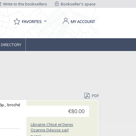
Write to the booksellers
Bookseller's space
FAVORITES
MY ACCOUNT
 DIRECTORY
PDF
6p., broché
€80.00
Librairie Chloé et Denis
Ozanne Déesse sarl