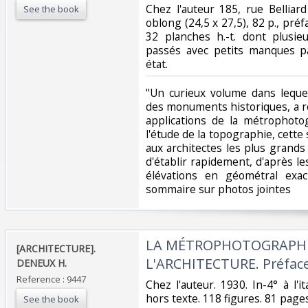
‎Chez l'auteur 185, rue Belliard
See the book
oblong (24,5 x 27,5), 82 p., préf
32 planches h.-t. dont plusie
passés avec petits manques pa
état. ‎
‎"Un curieux volume dans lequel
des monuments historiques, a ré
applications de la métrophotog
l'étude de la topographie, cette
aux architectes les plus grands
d'établir rapidement, d'après l
élévations en géométral exa
sommaire sur photos jointes ‎
‎LA MÉTROPHOTOGRAPHI
‎[ARCHITECTURE].
L'ARCHITECTURE. Préface 
DENEUX H.‎
Reference : 9447
‎Chez l'auteur. 1930. In-4° à l'
hors texte. 118 figures. 81 pages.
See the book