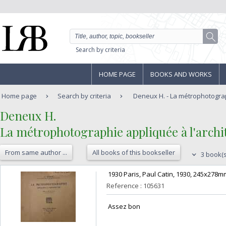
Search by criteria
HOME PAGE
BOOKS AND WORKS
Home page
Search by criteria
Deneux H. - La métrophotograph
‎Deneux H.‎
‎La métrophotographie appliquée à l'archit
From same author ...
All books of this bookseller
3 book(s
‎ 1930 Paris, Paul Catin, 1930, 245x278mm
Reference : 105631
‎ Assez bon ‎