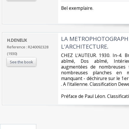
‎Bel exemplaire.‎
‎LA METROPHOTOGRAPHI
‎H.DENEUX‎
L'ARCHITECTURE.‎
Reference : R240092328
(1930)
‎CHEZ L'AUTEUR. 1930. In-4. Br
abîmé, Dos abîmé, Intérie
See the book
augmentées de nombreuses f
nombreuses planches en 
manquant - déchirure sur le 1er p
. A l'italienne. Classification Dew
‎Préface de Paul Léon. Classifica