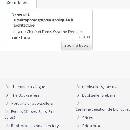
Seen books
Deneux H.
La métrophotographie appliquée à
l'architecture
Librairie Chloé et Denis Ozanne Déesse
€50.00
sarl
-
Paris
See the book
Thematic catalogue
Booksellers, join us
The Booksellers
Bookseller website
Portraits of booksellers
Caminha : gestion de biblioth
Events (Shows, Fairs, Public
sales)
Prices
Book professions directory
Bric à brac