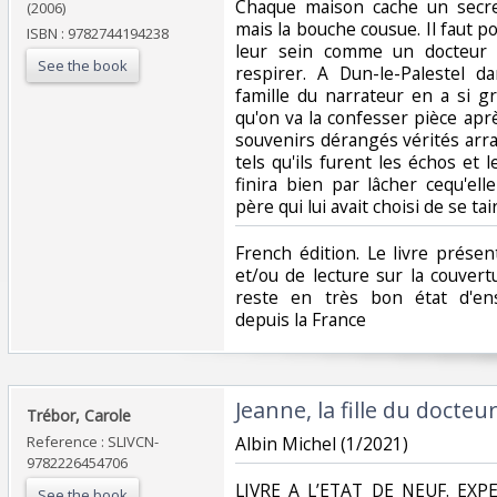
Chaque maison cache un secre
(2006)
mais la bouche cousue. Il faut 
ISBN : 9782744194238
leur sein comme un docteur 
See the book
respirer. A Dun-le-Palestel 
famille du narrateur en a si gr
qu'on va la confesser pièce apr
souvenirs dérangés vérités arr
tels qu'ils furent les échos et l
finira bien par lâcher cequ'elle 
père qui lui avait choisi de se tair
‎French édition. Le livre prés
et/ou de lecture sur la couver
reste en très bon état d'en
depuis la France‎
‎Jeanne, la fille du docteu
‎Trébor, Carole‎
Reference : SLIVCN-
‎Albin Michel (1/2021)‎
9782226454706
‎LIVRE A L’ETAT DE NEUF. EX
See the book