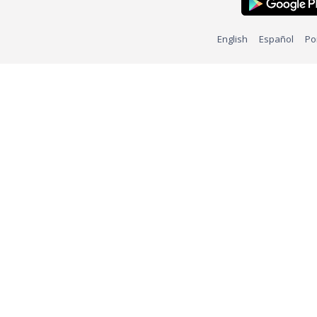
English
Español
Po