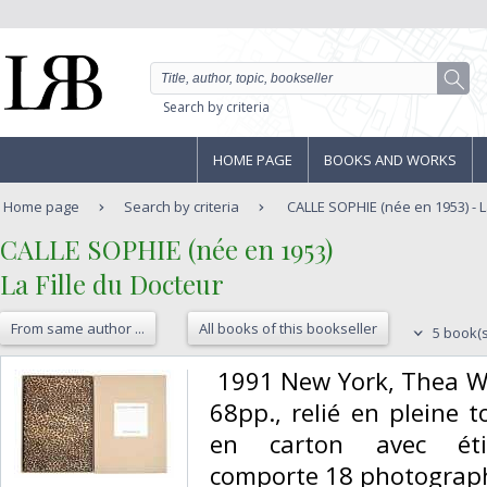
Search by criteria
HOME PAGE
BOOKS AND WORKS
Home page
Search by criteria
CALLE SOPHIE (née en 1953) - L
‎CALLE SOPHIE (née en 1953)‎
‎La Fille du Docteur‎
From same author ...
All books of this bookseller
5 book(s
‎ 1991 New York, Thea 
68pp., relié en pleine t
en carton avec étique
comporte 18 photographi