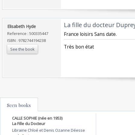
‎La fille du docteur Duprey
‎Elisabeth Hyde‎
Reference : 500335447
‎France loisirs Sans date.‎
ISBN : 9782744194238
‎Très bon état‎
See the book
Seen books
CALLE SOPHIE (née en 1953)
La Fille du Docteur
Librairie Chloé et Denis Ozanne Déesse