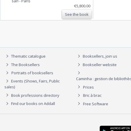
sarl
-
Paris
€5,800.00
See the book
Thematic catalogue
Booksellers, join us
The Booksellers
Bookseller website
Portraits of booksellers
Caminha : gestion de biblioth
Events (Shows, Fairs, Public
sales)
Prices
Book professions directory
Bric à brac
Find our books on Addall
Free Software