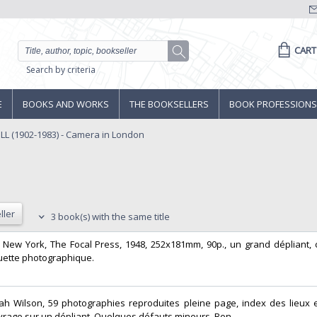
CART
Search by criteria
E
BOOKS AND WORKS
THE BOOKSELLERS
BOOK PROFESSIONS
LL (1902-1983) - Camera in London
ller
3 book(s) with the same title
, New York, The Focal Press, 1948, 252x181mm, 90p., un grand dépliant,
uette photographique. ‎
h Wilson, 59 photographies reproduites pleine page, index des lieux
vrage sur un dépliant. Quelques défauts mineurs. Bon ‎