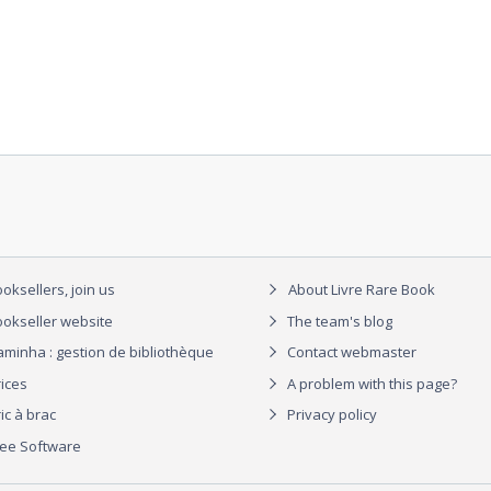
oksellers, join us
About Livre Rare Book
okseller website
The team's blog
aminha : gestion de bibliothèque
Contact webmaster
rices
A problem with this page?
ic à brac
Privacy policy
ree Software