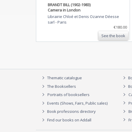
BRANDT BILL (1902-1983)
Camera in London
Librairie Chloé et Denis Ozanne Déesse
sarl
-
Paris
€180.00
See the book
Thematic catalogue
Bo
The Booksellers
Bo
Portraits of booksellers
C
Events (Shows, Fairs, Public sales)
P
Book professions directory
Br
Find our books on Addall
F