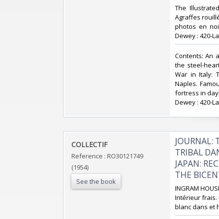
‎The Illustrat
Agraffes rouill
photos en noir
Dewey : 420-La
‎Contents: An 
the steel-hear
War in Italy:
Naples. Famous
fortress in day
Dewey : 420-La
‎JOURNAL:
‎COLLECTIF‎
TRIBAL DA
Reference : RO30121749
JAPAN: RE
(1954)
THE BICENT
See the book
‎INGRAM HOUSE.
Intérieur frai
blanc dans et h