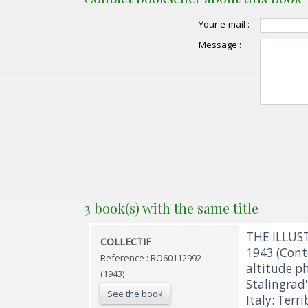
Your e-mail :
Message :
3 book(s) with the same title
‎THE ILLUS
‎COLLECTIF‎
1943 (Conte
Reference : RO60112992
altitude ph
(1943)
Stalingrad'
See the book
Italy: Terribl