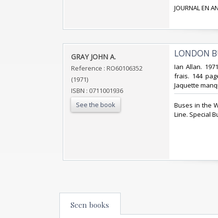
‎JOURNAL EN AN
‎LONDON B
‎GRAY JOHN A.‎
‎Ian Allan. 197
Reference : RO60106352
frais. 144 pa
(1971)
Jaquette manqua
ISBN : 0711001936
See the book
‎Buses in the
Line. Special B
Seen books