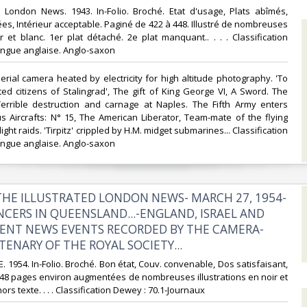
ed London News. 1943. In-Folio. Broché. Etat d'usage, Plats abîmés,
ées, Intérieur acceptable. Paginé de 422 à 448. Illustré de nombreuses
 et blanc. 1er plat détaché. 2e plat manquant.. . . . Classification
ngue anglaise. Anglo-saxon‎
aerial camera heated by electricity for high altitude photography. 'To
ted citizens of Stalingrad', The gift of King George VI, A Sword. The
 Terrible destruction and carnage at Naples. The Fifth Army enters
 Aircrafts: N° 15, The American Liberator, Team-mate of the flying
light raids. 'Tirpitz' crippled by H.M. midget submarines... Classification
ngue anglaise. Anglo-saxon‎
 THE ILLUSTRATED LONDON NEWS- MARCH 27, 1954-
NCERS IN QUEENSLAND...-ENGLAND, ISRAEL AND
CENT NEWS EVENTS RECORDED BY THE CAMERA-
ENARY OF THE ROYAL SOCIETY...‎
 1954. In-Folio. Broché. Bon état, Couv. convenable, Dos satisfaisant,
s. 48 pages environ augmentées de nombreuses illustrations en noir et
ors texte. . . . Classification Dewey : 70.1-Journaux‎