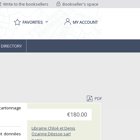
Write to the booksellers
Bookseller's space
FAVORITES
MY ACCOUNT
 DIRECTORY
PDF
 cartonnage
€180.00
Librairie Chloé et Denis
 et données
Ozanne Déesse sarl