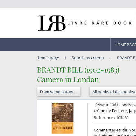
HOME PAG
Home page
Search by criteria
BRANDT BI
‎BRANDT BILL (1902-1983)‎
‎Camera in London‎
From same author ...
All books of this bookse
‎ Prisma 1961 Londres
créme de l'éditeur, jaq
Reference : 105462
‎Commentaires de Nora
techniques en fin d'ou