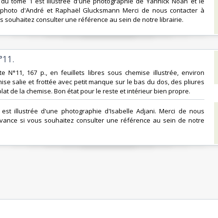
e du tome 1 est illustrée d'une photographie de Yannick Noah et le
photo d'André et Raphaël Glucksmann Merci de nous contacter à
s souhaitez consulter une référence au sein de notre librairie.‎
11.‎
ste N°11, 167 p., en feuillets libres sous chemise illustrée, environ
se salie et frottée avec petit manque sur le bas du dos, des pliures
lat de la chemise. Bon état pour le reste et intérieur bien propre.‎
 est illustrée d'une photographie d'Isabelle Adjani. Merci de nous
'avance si vous souhaitez consulter une référence au sein de notre