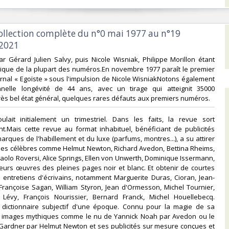
ollection complète du n°0 mai 1977 au n°19
2021‎
par Gérard Julien Salvy, puis Nicole Wisniak, Philippe Morillon étant
stique de la plupart des numéros.En novembre 1977 paraît le premier
nal « Egoïste » sous l'impulsion de Nicole WisniakNotons également
nelle longévité de 44 ans, avec un tirage qui atteignit 35000
ès bel état général, quelques rares défauts aux premiers numéros. ‎
oulait initialement un trimestriel. Dans les faits, la revue sort
t.Mais cette revue au format inhabituel, bénéficiant de publicités
rques de l'habillement et du luxe (parfums, montres...), a su attirer
es célèbres comme Helmut Newton, Richard Avedon, Bettina Rheims,
aolo Roversi, Alice Springs, Ellen von Unwerth, Dominique Issermann,
eurs œuvres des pleines pages noir et blanc. Et obtenir de courtes
 entretiens d'écrivains, notamment Marguerite Duras, Cioran, Jean-
 Françoise Sagan, William Styron, Jean d'Ormesson, Michel Tournier,
 Lévy, François Nourissier, Bernard Franck, Michel Houellebecq.
e dictionnaire subjectif d'une époque. Connu pour la magie de sa
 images mythiques comme le nu de Yannick Noah par Avedon ou le
 Gardner par Helmut Newton et ses publicités sur mesure conçues et