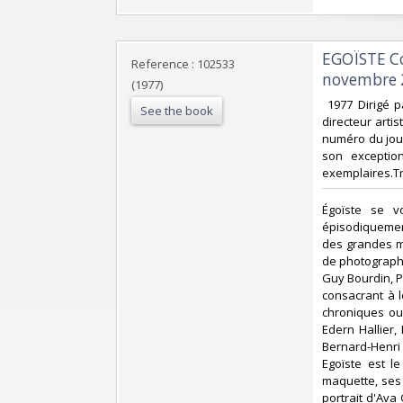
‎EGOÏSTE C
Reference : 102533
novembre 
(1977)
‎ 1977 Dirigé 
See the book
directeur arti
numéro du jour
son exception
exemplaires.Tr
‎Égoïste se v
épisodiquemen
des grandes ma
de photograph
Guy Bourdin, P
consacrant à l
chroniques ou
Edern Hallier,
Bernard-Henri
Egoïste est l
maquette, ses
portrait d'Ava