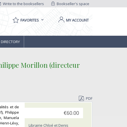
Write to the booksellers
Bookseller's space
FAVORITES
MY ACCOUNT
 DIRECTORY
hilippe Morillon (directeur
PDF
alités et de
), Philippe
€60.00
on, Manuela
Henri-Lévy,
Librairie Chloé et Denis