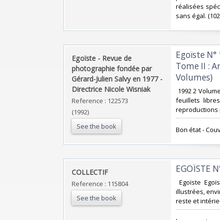
réalisées spéc
sans égal. (1025
‎Egoïste N°
‎Egoïste - Revue de
Tome II : 
photographie fondée par
Volumes)‎
Gérard-Julien Salvy en 1977 -
Directrice Nicole Wisniak‎
‎ 1992 2 Volumes
feuillets lib
Reference : 122573
reproductions
(1992)
See the book
‎Bon état - Cou
‎EGOÏSTE N
‎COLLECTIF‎
‎ Egoïste Ego
Reference : 115804
illustrées, env
See the book
reste et intéri