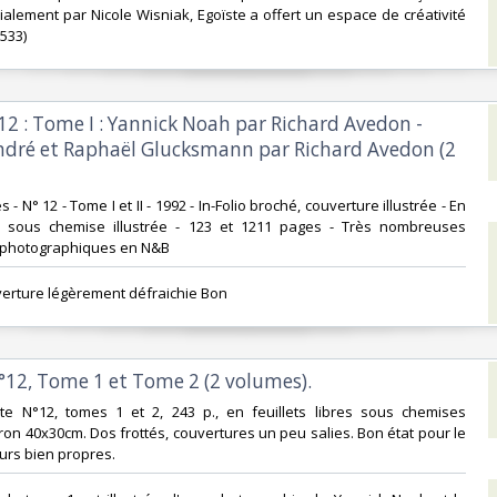
ialement par Nicole Wisniak, Egoïste a offert un espace de créativité
33) ‎
 12 : Tome I : Yannick Noah par Richard Avedon -
André et Raphaël Glucksmann par Richard Avedon (2
 - N° 12 - Tome I et II - 1992 - In-Folio broché, couverture illustrée - En
res sous chemise illustrée - 123 et 1211 pages - Très nombreuses
 photographiques en N&B‎
verture légèrement défraichie Bon ‎
°12, Tome 1 et Tome 2 (2 volumes).‎
ïste N°12, tomes 1 et 2, 243 p., en feuillets libres sous chemises
iron 40x30cm. Dos frottés, couvertures un peu salies. Bon état pour le
eurs bien propres.‎