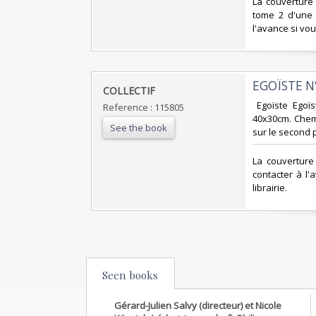
‎La couvertur
tome 2 d'une 
l'avance si vou
‎EGOÏSTE N°
‎COLLECTIF‎
‎ Egoïste Egoï
Reference : 115805
40x30cm. Chemi
See the book
sur le second p
‎La couverture
contacter à l
librairie.‎
Seen books
Gérard-Julien Salvy (directeur) et Nicole