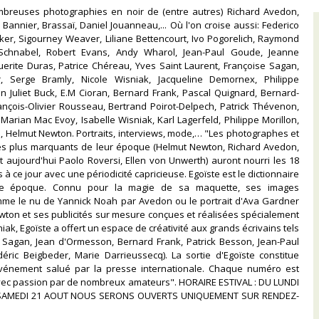
nombreuses photographies en noir de (entre autres) Richard Avedon,
 Bannier, Brassaï, Daniel Jouanneau,... Où l'on croise aussi: Federico
Baker, Sigourney Weaver, Liliane Bettencourt, Ivo Pogorelich, Raymond
 Schnabel, Robert Evans, Andy Wharol, Jean-Paul Goude, Jeanne
erite Duras, Patrice Chéreau, Yves Saint Laurent, Françoise Sagan,
r, Serge Bramly, Nicole Wisniak, Jacqueline Demornex, Philippe
 Juliet Buck, E.M Cioran, Bernard Frank, Pascal Quignard, Bernard-
ançois-Olivier Rousseau, Bertrand Poirot-Delpech, Patrick Thévenon,
arian Mac Evoy, Isabelle Wisniak, Karl Lagerfeld, Philippe Morillon,
, Helmut Newton. Portraits, interviews, mode,… "Les photographes et
 les plus marquants de leur époque (Helmut Newton, Richard Avedon,
 aujourd'hui Paolo Roversi, Ellen von Unwerth) auront nourri les 18
 ce jour avec une périodicité capricieuse. Egoïste est le dictionnaire
une époque. Connu pour la magie de sa maquette, ses images
me le nu de Yannick Noah par Avedon ou le portrait d'Ava Gardner
ton et ses publicités sur mesure conçues et réalisées spécialement
iak, Egoïste a offert un espace de créativité aux grands écrivains tels
 Sagan, Jean d'Ormesson, Bernard Frank, Patrick Besson, Jean-Paul
éric Beigbeder, Marie Darrieussecq). La sortie d'Egoïste constitue
vénement salué par la presse internationale. Chaque numéro est
avec passion par de nombreux amateurs". HORAIRE ESTIVAL : DU LUNDI
U SAMEDI 21 AOUT NOUS SERONS OUVERTS UNIQUEMENT SUR RENDEZ-