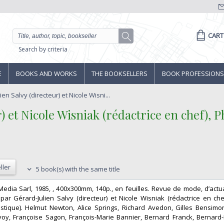
CART
Search by criteria
E
BOOKS AND WORKS
THE BOOKSELLERS
BOOK PROFESSIONS
ien Salvy (directeur) et Nicole Wisni...
) et Nicole Wisniak (rédactrice en chef), P
ller
5 book(s) with the same title
e Media Sarl, 1985, , 400x300mm, 140p., en feuilles. Revue de mode, d’actu
r Gérard-Julien Salvy (directeur) et Nicole Wisniak (rédactrice en chef
rtistique). Helmut Newton, Alice Springs, Richard Avedon, Gilles Bensim
oy, Françoise Sagon, François-Marie Bannier, Bernard Franck, Bernard-