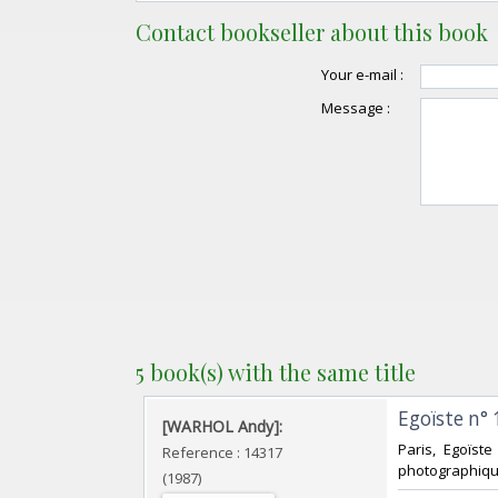
Contact bookseller about this book
Your e-mail :
Message :
5 book(s) with the same title
‎Egoïste n°
‎[WARHOL Andy]:‎
‎Paris, Egoïst
Reference : 14317
photographique
(1987)