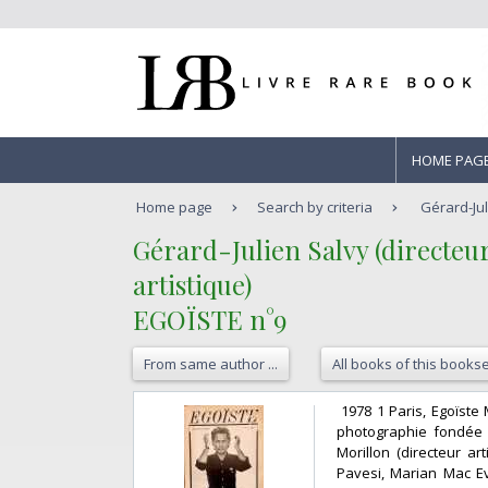
HOME PAG
Home page
Search by criteria
Gérard-Jul
‎Gérard-Julien Salvy (directeur
artistique)‎
‎EGOÏSTE n°9‎
From same author ...
All books of this bookse
‎ 1978 1 Paris, Egoïst
photographie fondée pa
Morillon (directeur a
Pavesi, Marian Mac Ev