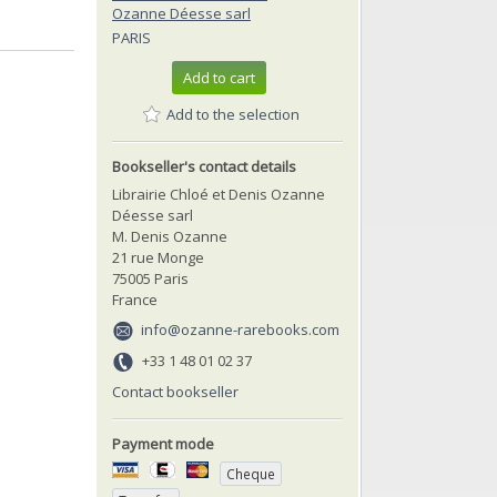
Ozanne Déesse sarl
PARIS
Add to cart
Add to the selection
Bookseller's contact details
Librairie Chloé et Denis Ozanne
Déesse sarl
M. Denis Ozanne
21 rue Monge
75005 Paris
France
info@ozanne-rarebooks.com
+33 1 48 01 02 37
Contact bookseller
Payment mode
Cheque