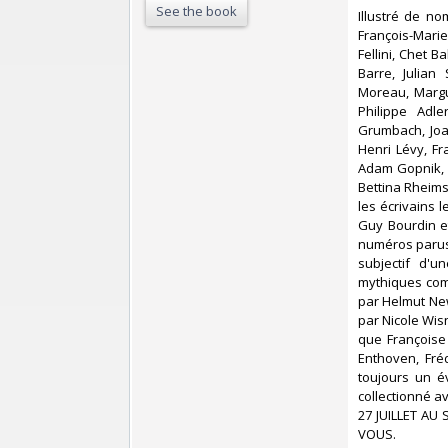
See the book
‎Illustré de 
François-Marie
Fellini, Chet 
Barre, Julian
Moreau, Margu
Philippe Adle
Grumbach, Joan
Henri Lévy, Fr
Adam Gopnik, M
Bettina Rheims
les écrivains
Guy Bourdin et
numéros parus à
subjectif d'
mythiques com
par Helmut New
par Nicole Wisn
que Françoise
Enthoven, Fréd
toujours un é
collectionné 
27 JUILLET A
VOUS.‎