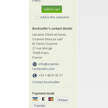
PARIS
Add to cart
Add to the selection
Bookseller's contact details
Librairie Chloé et Denis
Ozanne Déesse sarl
M. Denis Ozanne
21 rue Monge
75005 Paris
France
info@ozanne-
rarebooks.com
+33 1 48 01 02 37
Contact bookseller
Payment mode
Cheque
Transfer