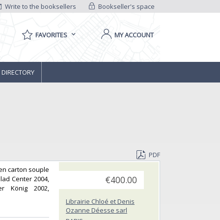
Write to the booksellers
Bookseller's space
FAVORITES
MY ACCOUNT
 DIRECTORY
PDF
 en carton souple
lad Center 2004,
€400.00
her König 2002,
Librairie Chloé et Denis
Ozanne Déesse sarl