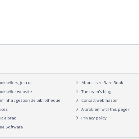
oksellers, join us
About Livre Rare Book
okseller website
The team's blog
aminha : gestion de bibliothèque
Contact webmaster
rices
A problem with this page?
ic à brac
Privacy policy
ree Software