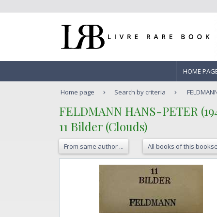
HOME PAG
Home page
Search by criteria
FELDMANN H
‎FELDMANN HANS-PETER (1941
‎11 Bilder (Clouds)‎
From same author ...
All books of this bookse