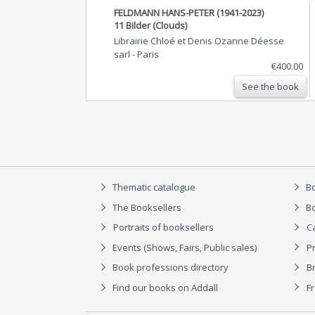
FELDMANN HANS-PETER (1941-2023)
11 Bilder (Clouds)
Librairie Chloé et Denis Ozanne Déesse
sarl
-
Paris
€400.00
See the book
Thematic catalogue
Bo
The Booksellers
Bo
Portraits of booksellers
C
Events (Shows, Fairs, Public sales)
P
Book professions directory
Br
Find our books on Addall
F