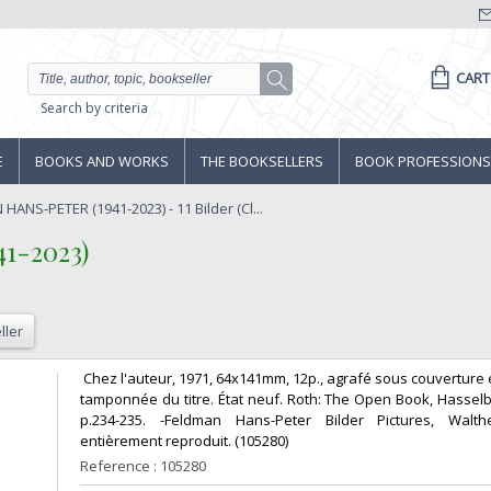
CART
Search by criteria
E
BOOKS AND WORKS
THE BOOKSELLERS
BOOK PROFESSIONS
ANS-PETER (1941-2023) - 11 Bilder (Cl...
-2023)‎
ller
‎ Chez l'auteur, 1971, 64x141mm, 12p., agrafé sous couverture
tamponnée du titre. État neuf. Roth: The Open Book, Hasselb
p.234-235. -Feldman Hans-Peter Bilder Pictures, Walt
entièrement reproduit. (105280) ‎
Reference : 105280