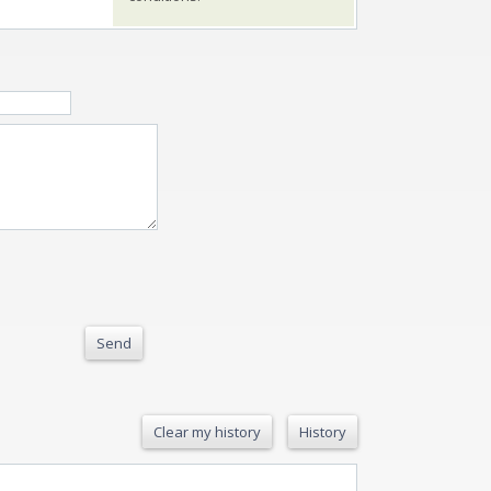
Send
Clear my history
History