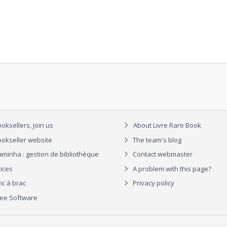
oksellers, join us
About Livre Rare Book
okseller website
The team's blog
aminha : gestion de bibliothèque
Contact webmaster
rices
A problem with this page?
ic à brac
Privacy policy
ree Software