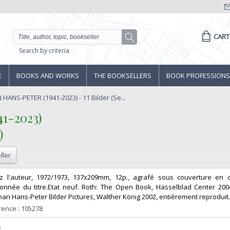
CART
Search by criteria
E
BOOKS AND WORKS
THE BOOKSELLERS
BOOK PROFESSIONS
ANS-PETER (1941-2023) - 11 Bilder (Se...
-2023)‎
‎
ller
ez l'auteur, 1972/1973, 137x209mm, 12p., agrafé sous couverture en 
onnée du titre.Etat neuf. Roth: The Open Book, Hasselblad Center 2004,
an Hans-Peter Bilder Pictures, Walther König 2002, entièrement reproduit. 
ence : 105278
‎