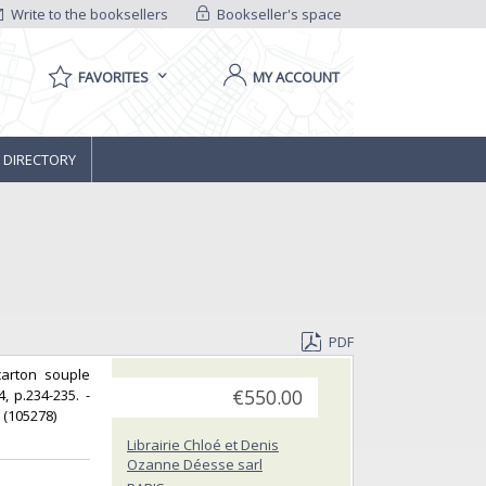
Write to the booksellers
Bookseller's space
FAVORITES
MY ACCOUNT
 DIRECTORY
PDF
carton souple
 p.234-235. -
€550.00
(105278) ‎
Librairie Chloé et Denis
Ozanne Déesse sarl