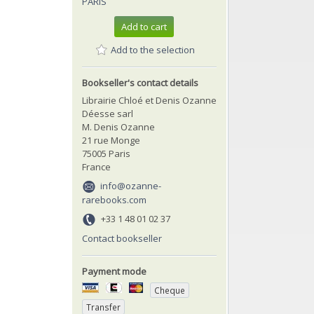
PARIS
Add to cart
Add to the selection
Bookseller's contact details
Librairie Chloé et Denis Ozanne
Déesse sarl
M. Denis Ozanne
21 rue Monge
75005 Paris
France
info@ozanne-
rarebooks.com
+33 1 48 01 02 37
Contact bookseller
Payment mode
Cheque
Transfer