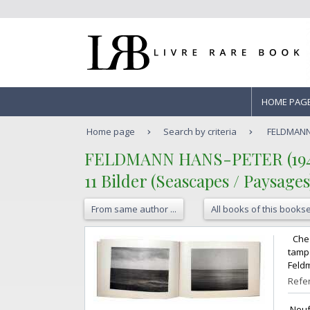
HOME PAG
Home page
Search by criteria
FELDMANN H
‎FELDMANN HANS-PETER (1941
‎11 Bilder (Seascapes / Paysages)
From same author ...
All books of this bookse
‎ Ch
tamp
Feldm
Refer
‎ Neuf 