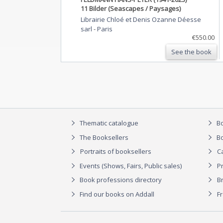
11 Bilder (Seascapes / Paysages)
Librairie Chloé et Denis Ozanne Déesse
sarl
-
Paris
€550.00
See the book
Thematic catalogue
Bo
The Booksellers
Bo
Portraits of booksellers
C
Events (Shows, Fairs, Public sales)
P
Book professions directory
Br
Find our books on Addall
F