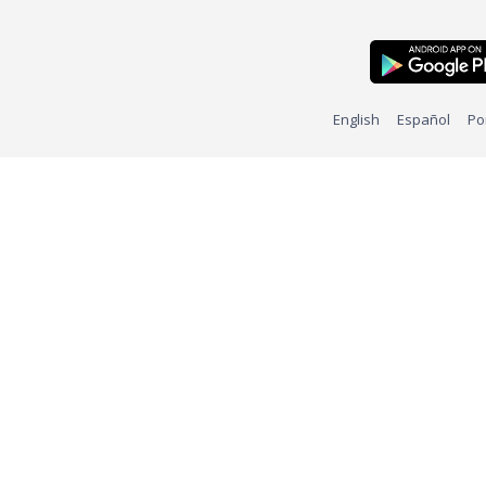
English
Español
Po