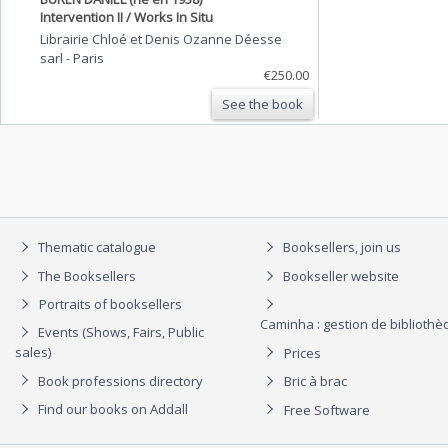
Intervention II / Works In Situ
Librairie Chloé et Denis Ozanne Déesse
sarl
-
Paris
€250.00
See the book
Thematic catalogue
Booksellers, join us
The Booksellers
Bookseller website
Portraits of booksellers
Caminha : gestion de biblioth
Events (Shows, Fairs, Public
sales)
Prices
Book professions directory
Bric à brac
Find our books on Addall
Free Software