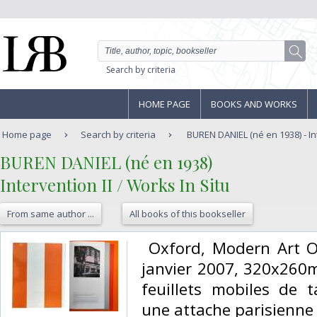
Search by criteria
HOME PAGE
BOOKS AND WORKS
Home page
Search by criteria
BUREN DANIEL (né en 1938) - Inte
‎BUREN DANIEL (né en 1938)‎
‎Intervention II / Works In Situ‎
From same author ...
All books of this bookseller
‎ Oxford, Modern Art 
janvier 2007, 320x260
feuillets mobiles de ta
une attache parisienne 