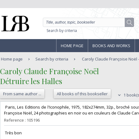
Search by criteria
HOME PAGE
BOOKS AND WORKS
Home page
Search by criteria
Caroly Claude Françoise Noël - 
‎Caroly Claude Françoise Noël‎
‎Détruire les Halles‎
From same author ...
All books of this bookseller
1 book(s
‎ Paris, Les Editions de l'Iconophile, 1975, 182x274mm, 32p., broché 
Françoise Noël, 24 photographies en noir ou en couleurs de Claude Carol
Reference : 105196
‎ Très bon ‎