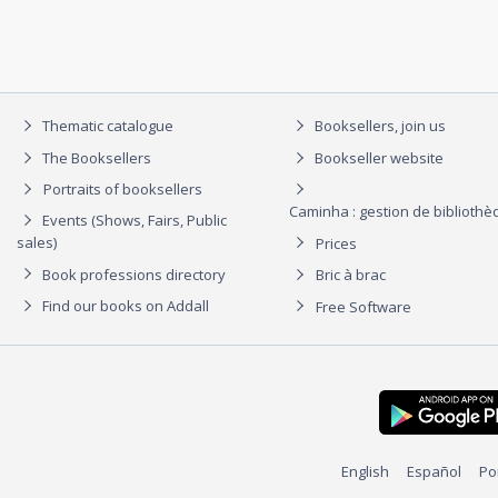
Thematic catalogue
Booksellers, join us
The Booksellers
Bookseller website
Portraits of booksellers
Caminha : gestion de biblioth
Events (Shows, Fairs, Public
sales)
Prices
Book professions directory
Bric à brac
Find our books on Addall
Free Software
English
Español
Po