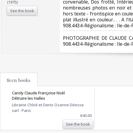
convenable, Dos frotté, Intérie
(1975)
nombreuses photos en noir et 
See the book
hors texte - frontispice en coule
plat illustré en couleur.. . . A l'
908.4434-Régionalisme : Ile-de-F
‎PHOTOGRAPHIE DE CLAUDE CARO
908.4434-Régionalisme : Ile-de-F
Seen books
Caroly Claude Françoise Noël
Détruire les Halles
Librairie Chloé et Denis Ozanne Déesse
sarl
-
Paris
€40.00
See the book