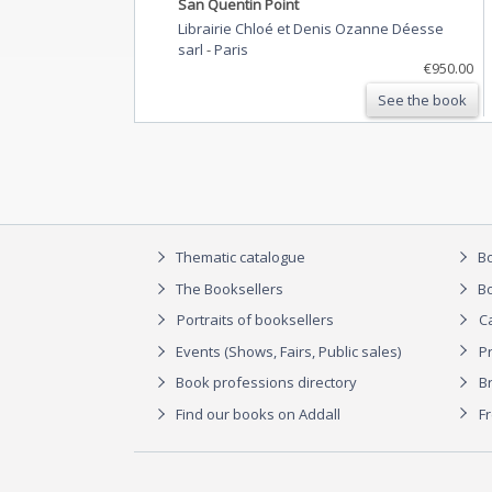
San Quentin Point
Librairie Chloé et Denis Ozanne Déesse
sarl
-
Paris
€950.00
See the book
Thematic catalogue
Bo
The Booksellers
Bo
Portraits of booksellers
C
Events (Shows, Fairs, Public sales)
P
Book professions directory
Br
Find our books on Addall
F