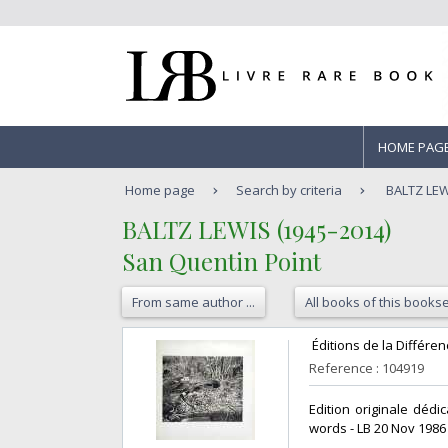
HOME PAG
Home page
Search by criteria
BALTZ LEW
‎BALTZ LEWIS (1945-2014)‎
‎San Quentin Point‎
From same author ...
All books of this bookse
‎ Éditions de la Différe
Reference : 104919
‎Edition originale dé
words - LB 20 Nov 1986 