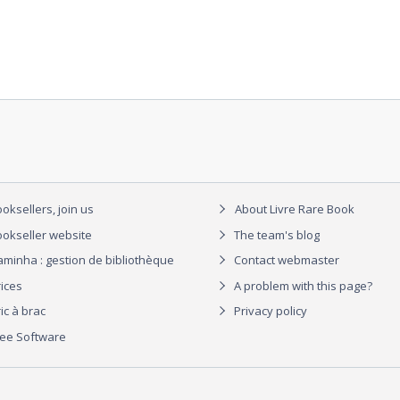
oksellers, join us
About Livre Rare Book
okseller website
The team's blog
aminha : gestion de bibliothèque
Contact webmaster
rices
A problem with this page?
ic à brac
Privacy policy
ree Software