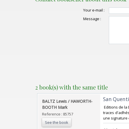
Your e-mail :
Message :
2 book(s) with the same title
‎San Quenti
‎BALTZ Lewis / HAWORTH-
BOOTH Mark‎
‎ Editions de l
traces d'adhés
Reference : 85757
une signature e
See the book