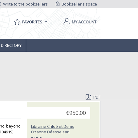
Write to the booksellers
Bookseller's space
FAVORITES
MY ACCOUNT
 DIRECTORY
PDF
€950.00
iend beyond
Librairie Chloé et Denis
04919) ‎
Ozanne Déesse sarl