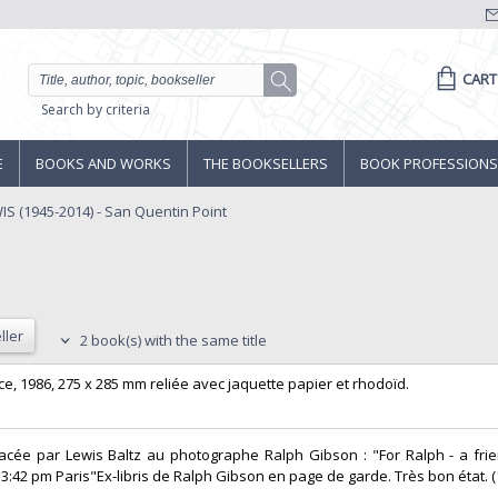
CART
Search by criteria
E
BOOKS AND WORKS
THE BOOKSELLERS
BOOK PROFESSIONS
IS (1945-2014) - San Quentin Point
ller
2 book(s) with the same title
nce, 1986, 275 x 285 mm reliée avec jaquette papier et rhodoïd. ‎
dicacée par Lewis Baltz au photographe Ralph Gibson : "For Ralph - a fr
3:42 pm Paris"Ex-libris de Ralph Gibson en page de garde. Très bon état. (1