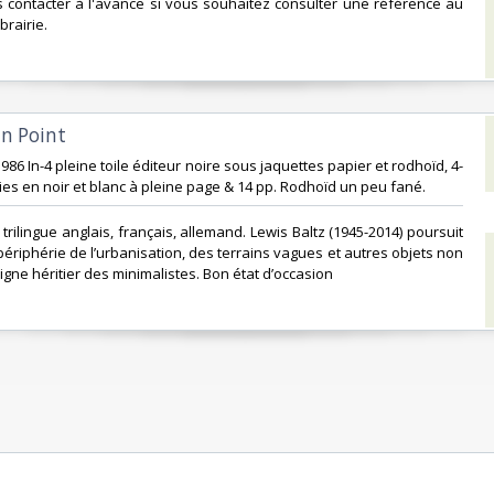
s contacter à l'avance si vous souhaitez consulter une référence au
brairie.‎
n Point‎
1986 In-4 pleine toile éditeur noire sous jaquettes papier et rodhoïd, 4-
es en noir et blanc à pleine page & 14 pp. Rodhoïd un peu fané.‎
 trilingue anglais, français, allemand. Lewis Baltz (1945-2014) poursuit
périphérie de l’urbanisation, des terrains vagues et autres objets non
digne héritier des minimalistes. Bon état d’occasion ‎