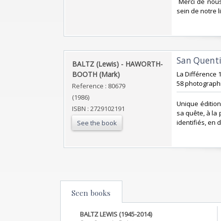
‎ Merci de nou
sein de notre li
‎San Quenti
‎BALTZ (Lewis) - HAWORTH-
BOOTH (Mark)‎
‎La Différence 
58 photographi
Reference : 80679
(1986)
‎Unique édition
ISBN : 2729102191
sa quête, à la 
identifiés, en 
See the book
Seen books
BALTZ LEWIS (1945-2014)