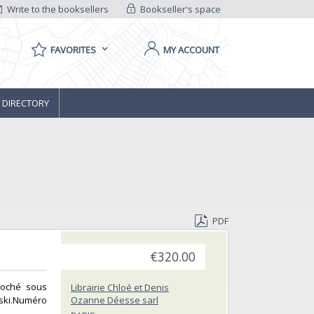
Write to the booksellers
Bookseller's space
FAVORITES
MY ACCOUNT
 DIRECTORY
PDF
€320.00
broché sous
Librairie Chloé et Denis
tski.Numéro
Ozanne Déesse sarl