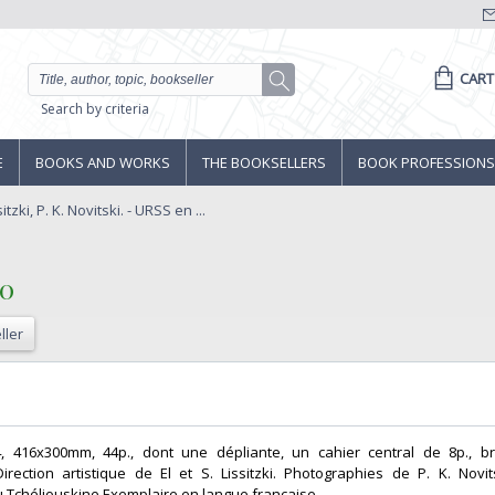
CART
Search by criteria
E
BOOKS AND WORKS
THE BOOKSELLERS
BOOK PROFESSIONS
sitzki, P. K. Novitski. - URSS en ...
0‎
ller
34, 416x300mm, 44p., dont une dépliante, un cahier central de 8p., 
Direction artistique de El et S. Lissitzki. Photographies de P. K. Novi
 Tchéliouskine.Exemplaire en langue française. ‎