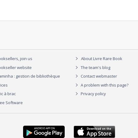
oksellers, join us
About Livre Rare Book
okseller website
The team's blog
aminha : gestion de bibliothèque
Contact webmaster
rices
A problem with this page?
ic à brac
Privacy policy
ree Software