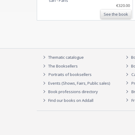
sarl
-
Paris
€320.00
See the book
Thematic catalogue
Bo
The Booksellers
Bo
Portraits of booksellers
C
Events (Shows, Fairs, Public sales)
P
Book professions directory
Br
Find our books on Addall
F