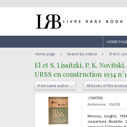
HOME PAG
Home page
Search by criteria
El et S. Lis
‎El et S. Lissitzki, P. K. Novitski.‎
‎URSS en construction 1934 n°1
From same author ...
All books of this bookse
‎ (104703) ‎
Reference : 104703
‎Moscou, Izoghiz, 19
couverture illustrée. 
consacré à l’épopée du