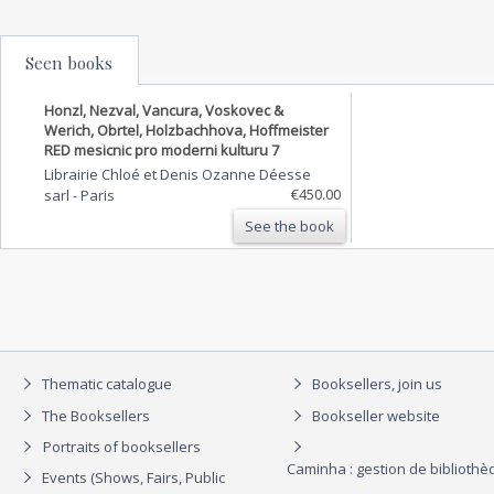
Seen books
Honzl, Nezval, Vancura, Voskovec &
Werich, Obrtel, Holzbachhova, Hoffmeister
RED mesicnic pro moderni kulturu 7
Librairie Chloé et Denis Ozanne Déesse
€450.00
sarl
-
Paris
See the book
Thematic catalogue
Booksellers, join us
The Booksellers
Bookseller website
Portraits of booksellers
Caminha : gestion de biblioth
Events (Shows, Fairs, Public