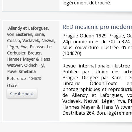
légèrement débroché. ‎
‎RED mesicnic pro moderni
‎ Allendy et Laforgues,
von Eesteren, Sima,
‎Prague Odeon 1929 Prague, O
Cossio, Vaclavek, Nezval,
24p. numérotées de 301 à 324,
Léger, Yva, Picasso, Le
sous couverture illustrée d'u
Corbusier, Breuer,
(104670) ‎
Hannes Meyer & Hans
Wittwer, Oldrich Tyl,
‎Revue internationale illustrée
Publiée par l'Union des arti
Pavel Smetana‎
Prague. Dirigée par Karel Te
Reference : 104670
Librairie Odéon.Texte en
(1929)
photographiques et reproductio
See the book
de Allendy et Laforgues, vo
Vaclavek, Nezval, Léger, Yva, P
Hannes Meyer & Hans Wittwer, 
Destribats 264. Bon, légèrement