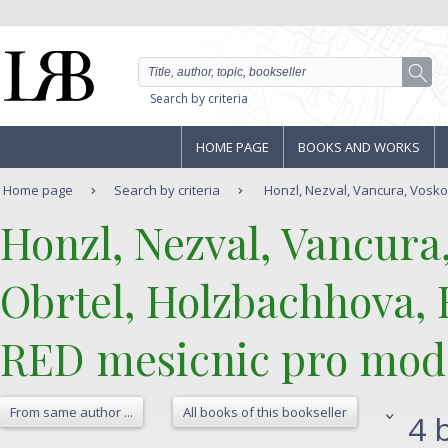
Search by criteria
HOME PAGE
BOOKS AND WORKS
Home page
Search by criteria
Honzl, Nezval, Vancura, Voskov
‎Honzl, Nezval, Vancur
Obrtel, Holzbachhova, 
‎RED mesicnic pro mode
From same author ...
All books of this bookseller
4 b