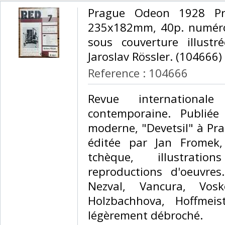
‎Prague Odeon 1928 Pr
235x182mm, 40p. numéro
sous couverture illust
Jaroslav Rössler. (104666) ‎
Reference : 104666
‎Revue internationale
contemporaine. Publiée
moderne, "Devetsil" à Pra
éditée par Jan Fromek,
tchèque, illustrati
reproductions d'oeuvres
Nezval, Vancura, Vos
Holzbachhova, Hoffmeis
légèrement débroché. ‎