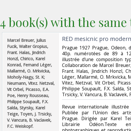
4 book(s) with the same t
‎RED mesicnic pro moderni
‎Marcel Breuer, Julius
Fucik, Walter Gropius,
‎Prague 1927 Prague, Odeon,
Frant. Halas, Jindrich
40p. numérotées de 89 à 12
Honzl, Chirico, Karel
illustrée d'une composition t
Konrad, Fernand Léger,
Collaboration de Marcel Breuer,
Frant. Halas, Jindrich Honzl, C
Mallarmé, O. Mrkvicka,
Léger, Mallarmé, O. Mrkvicka, 
Moholy-Nagy, St. K;
Vitez, Netzval, Vit Orbel, Pica
Neumann, Vitez. Netzval,
Philippe Soupault, F.X. Salda, S
Vit Orbel, Picasso, E.A.
Trsicky, V. Vancura, B. Vaclavek, 
Poe, Henry Rousseau,
Philippe Soupault, F.X.
‎Revue internationale illustrée
Salda, Styrsky, Karel
Publiée par l'Union des arti
Teige, Toyen, J. Trsicky,
Prague. Dirigée par Karel Te
V. Vancura, B. Vaclavek,
Librairie Odéon.Texte en
F.C. Weiskopf.‎
photographiques et reproductio