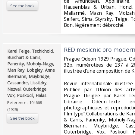
de Amundsen, Apollinaire, 
See the book
Hausenblas & Urban, Honzl, 
Mallarmé, Mazn Ray, Molzahn
Seifert, Sima, Styrsky, Teige, 
Bon, légèrement débroché. ‎
‎RED mesicnic pro moderni
‎Karel Teige, Tschichold,
Burchart & Canis,
‎Prague Odeon 1929 Prague, Od
Panenky, Moholy-Nagy,
32p. numérotées de 237 à 26
Man Ray, Lobgley, Anne
illustrée d'une composition de K
Biermann, Muybridge,
Cassandre, Lissitzky,
‎Revue internationale illustrée
Nezval, Outerbridge,
Publiée par l'Union des arti
Prague. Dirigée par Karel Te
Vox, Poskocil, Halas‎
Librairie Odéon.Texte en
Reference : 104668
photographiques et reproducti
(1929)
film typo".Collaborations de Kar
See the book
& Canis, Panenky, Moholy-Na
Biermann, Muybridge, Cassa
Outerbridge, Vox, Poskocil, 