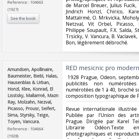
Reference : 104663
de Marcel Breuer, Julius Fucik,
(1927)
Jindrich Honzl, Chirico, Ka
Mattalrmé, O. Mrkvicka, Moholy
See the book
Netzval, Vit Orbel, Picasso,
Philippe Soupault, F.X. Salda, S
Trsicky, V. Vancura, B. Vaclavek,
Bon, légèrement débroché. ‎
‎RED mesicnic pro moderni
‎Amundsen, Apollinaire,
Baumeister, Biebl, Halas,
‎ 1928 Prague, Odeon, septem
Hausenblas & Urban,
publicités non numérotées
Honzl, Klee, Konrad, El
numérotées de 1 à 40, broché so
Lisstsky, Mallarmé, Mazn
composition typographique de F
Ray, Molzahn, Nezval,
Picasso, Prousr, Seifert,
‎Revue internationale illustrée
Publiée par l'Union des arti
Sima, Styrsky, Teige,
Prague. Dirigée par Karel Te
Toyen, Vancura.‎
Librairie Odéon.Texte en
Reference : 104664
photographiques et reproductio
(1928)