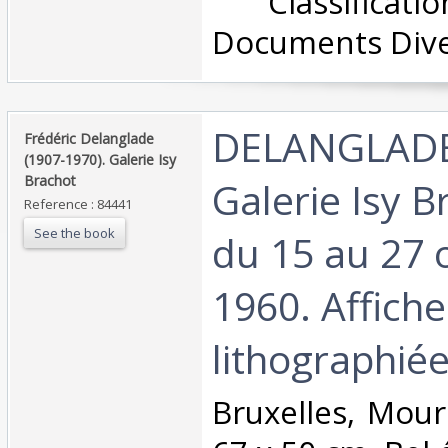
‎ Classifica
Documents Dive
‎DELANGLADE 
‎Frédéric Delanglade
(1907-1970). Galerie Isy
Brachot‎
Galerie Isy Br
Reference : 84441
See the book
du 15 au 27 
1960. Affiche
lithographiée.
‎Bruxelles, Mou