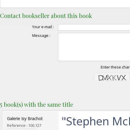
Contact bookseller about this book
Your e-mail :
Message :
Enter these char
5 book(s) with the same title
‎"Stephen Mc
‎Galerie Isy Brachot‎
Reference : 100.127