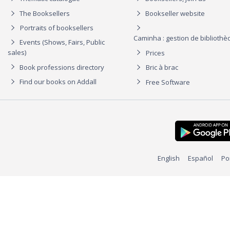
The Booksellers
Bookseller website
Portraits of booksellers
Caminha : gestion de biblioth
Events (Shows, Fairs, Public
sales)
Prices
Book professions directory
Bric à brac
Find our books on Addall
Free Software
English
Español
Po