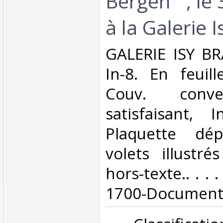
Bergen"", le
à la Galerie I
‎GALERIE ISY B
In-8. En feuill
Couv. conve
satisfaisant, I
Plaquette dé
volets illustré
hors-texte.. . . .
1700-Documents