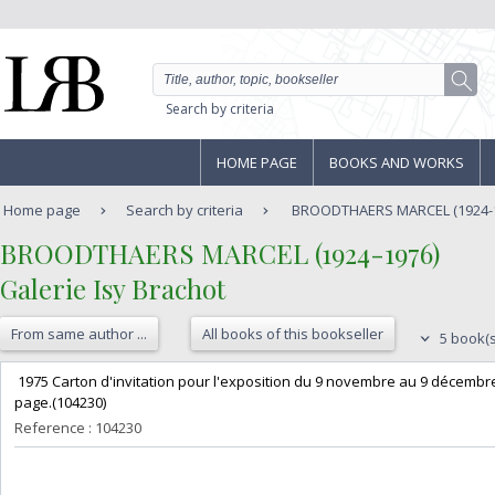
Search by criteria
HOME PAGE
BOOKS AND WORKS
Home page
Search by criteria
BROODTHAERS MARCEL (1924-1976
‎BROODTHAERS MARCEL (1924-1976)‎
‎Galerie Isy Brachot‎
From same author ...
All books of this bookseller
5 book(s
‎ 1975 Carton d'invitation pour l'exposition du 9 novembre au 9 décembre
page.(104230) ‎
Reference : 104230