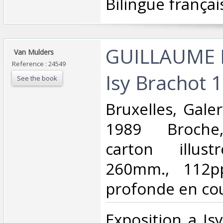
‎Bilingue françai
‎GUILLAUME B
‎ Van Mulders‎
Reference : 24549
Isy Brachot 1
See the book
‎Bruxelles, Gale
1989 Broche,
carton illus
260mm., 112pp.
profonde en coul
‎Exposition a Is