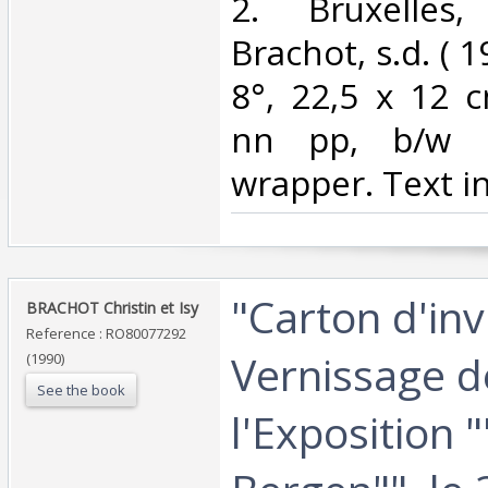
‎2. Bruxelles
Brachot, s.d. ( 1
8°, 22,5 x 12 c
nn pp, b/w ill
wrapper. Text in
‎"Carton d'inv
‎BRACHOT Christin et Isy‎
Reference : RO80077292
Vernissage d
(1990)
See the book
l'Exposition 