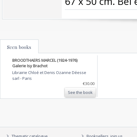
67 x 50 cm. Bel ét
Seen books
BROODTHAERS MARCEL (1924-1976)
Galerie Isy Brachot
Librairie Chloé et Denis Ozanne Déesse
sarl
-
Paris
€30.00
See the book
Thematic catalogue
Booksellers, join us