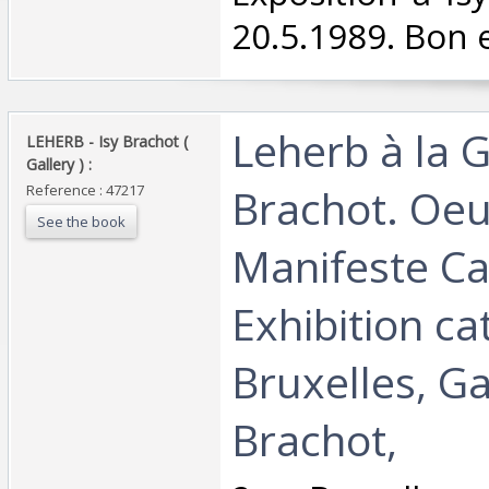
20.5.1989. Bon e
‎Leherb à la G
‎LEHERB - Isy Brachot (
Gallery ) :‎
Brachot. Oe
Reference : 47217
See the book
Manifeste C
Exhibition ca
Bruxelles, Ga
Brachot,‎