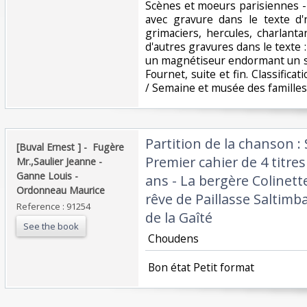
‎Scènes et moeurs parisiennes -
avec gravure dans le texte d
grimaciers, hercules, charlant
d'autres gravures dans le texte 
un magnétiseur endormant un so
Fournet, suite et fin. Classifica
/ Semaine et musée des familles‎
‎Partition de la chanson 
‎[Buval Ernest ] - ‎ ‎Fugère
Premier cahier de 4 titres 
Mr.,Saulier Jeanne -
Ganne Louis -
ans - La bergère Colinette
Ordonneau Maurice‎
rêve de Paillasse Saltim
Reference : 91254
de la Gaîté‎
See the book
‎ Choudens ‎
‎ Bon état Petit format ‎