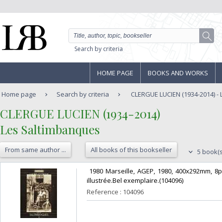
Search by criteria
HOME PAGE
BOOKS AND WORKS
Home page
Search by criteria
CLERGUE LUCIEN (1934-2014) -
‎CLERGUE LUCIEN (1934-2014)‎
‎Les Saltimbanques‎
From same author ...
All books of this bookseller
5 book(s
‎ 1980 Marseille, AGEP, 1980, 400x292mm, 8
illustrée.Bel exemplaire.(104096) ‎
Reference : 104096