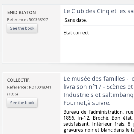
‎Le Club des Cinq et les s
‎ENID BLYTON‎
Reference : 500368927
‎ Sans date.‎
See the book
‎Etat correct‎
‎Le musée des familles - l
‎COLLECTIF.‎
livraison n°17 - Scènes e
Reference : RO10048341
Industriels et saltimbanq
(1856)
Fournet,à suivre.‎
See the book
‎Bureau de l'administration, rue
1856. In-12. Broché. Bon état
satisfaisant, Intérieur frais. 
gravures noir et blanc dans le te