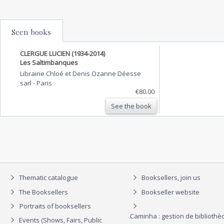
Seen books
CLERGUE LUCIEN (1934-2014)
Les Saltimbanques
Librairie Chloé et Denis Ozanne Déesse
sarl
-
Paris
€80.00
See the book
Thematic catalogue
Booksellers, join us
The Booksellers
Bookseller website
Portraits of booksellers
Caminha : gestion de biblioth
Events (Shows, Fairs, Public