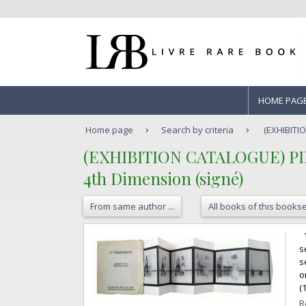
HOME PAG
Home page
Search by criteria
(EXHIBITI
‎(EXHIBITION CATALOGUE) PI
‎4th Dimension (signé)‎
From same author ...
All books of this bookse
‎
s
s
o
(
R