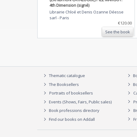
4th Dimension (signé)
Librairie Chloé et Denis Ozanne Déesse
sarl
-
Paris
€120.00
See the book
Thematic catalogue
Bo
The Booksellers
Bo
Portraits of booksellers
C
Events (Shows, Fairs, Public sales)
P
Book professions directory
Br
Find our books on Addall
F