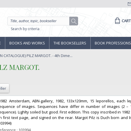
CART
Search by criteria
E
BOOKS AND WORKS
THE BOOKSELLERS
BOOK PROFESSIONS
ON CATALOGUE) PILZ MARGOT. - 4th Dime...
LZ MARGOT. ‎
ller
 1982 Amsterdam, ABN-gallery, 1982, 133x120mm, 15 leporellos, each le
equence of images. Sequences have differ in number of images (2 – 
equence). Lighlty soiled but good. First edition. This copy inscribed in 1982
n first text page, and signed on the rear. Margot Pilz is Duch born and li
103994) ‎
eference : 103994