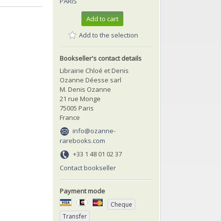
PARIS
Add to cart
Add to the selection
Bookseller's contact details
Librairie Chloé et Denis
Ozanne Déesse sarl
M. Denis Ozanne
21 rue Monge
75005 Paris
France
info@ozanne-
rarebooks.com
+33 1 48 01 02 37
Contact bookseller
Payment mode
Cheque
Transfer