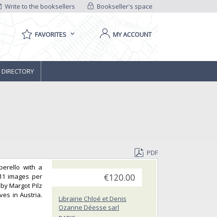
Write to the booksellers
Bookseller's space
FAVORITES
MY ACCOUNT
 DIRECTORY
PDF
perello with a
11 images per
€120.00
 by Margot Pilz
ves in Austria.
Librairie Chloé et Denis
Ozanne Déesse sarl