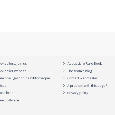
oksellers, join us
About Livre Rare Book
okseller website
The team's blog
aminha : gestion de bibliothèque
Contact webmaster
rices
A problem with this page?
ic à brac
Privacy policy
ree Software