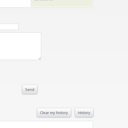
Send
Clear my history
History