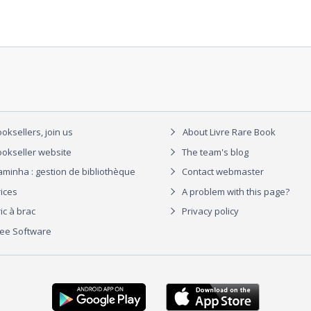
oksellers, join us
About Livre Rare Book
okseller website
The team's blog
aminha : gestion de bibliothèque
Contact webmaster
rices
A problem with this page?
ic à brac
Privacy policy
ree Software