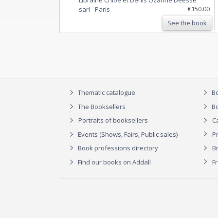
€150.00
sarl
-
Paris
See the book
Thematic catalogue
Bo
The Booksellers
Bo
Portraits of booksellers
C
Events (Shows, Fairs, Public sales)
P
Book professions directory
Br
Find our books on Addall
F