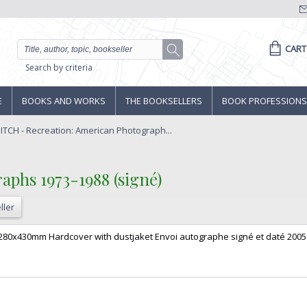
CART
Search by criteria
E
BOOKS AND WORKS
THE BOOKSELLERS
BOOK PROFESSIONS
ITCH - Recreation: American Photograph...
phs 1973-1988 (signé)‎
ller
 280x430mm Hardcover with dustjaket Envoi autographe signé et daté 2005. 