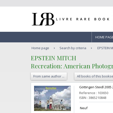
HOME PAG
Home page
Search by criteria
EPSTEIN M
‎EPSTEIN MITCH‎
‎Recreation: American Photogra
From same author ...
All books of this bookse
‎Göttingen Steidl 2005
Reference : 103650
ISBN : 3865210848
‎ Neuf ‎