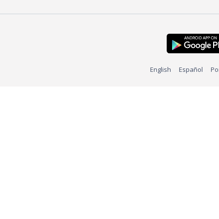
English
Español
Po