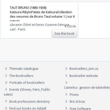
TAUT BRUNO (1880-1938)
Katsura RikyinPalais de KatsuraCollection
des oeuvres de Bruno Taut volume 1 ( sur 6
parus)
Librairie Chloé et Denis Ozanne Déesse
€120.00
sarl
-
Paris
See the book
Thematic catalogue
Booksellers, join us
The Booksellers
Bookseller website
Portraits of booksellers
Caminha : gestion de biblioth
Events (Shows, Fairs, Public
sales)
Prices
Book professions directory
Bric à brac
Find our books on Addall
Free Software