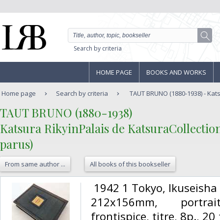
Search by criteria
HOME PAGE
BOOKS AND WORKS
Home page
Search by criteria
TAUT BRUNO (1880-1938) - Katsu
‎TAUT BRUNO (1880-1938)‎
‎Katsura RikyinPalais de KatsuraCollectio
parus)‎
From same author ...
All books of this bookseller
‎ 1942 1 Tokyo, Ikuseish
212x156mm, portra
frontispice, titre, 8p., 2