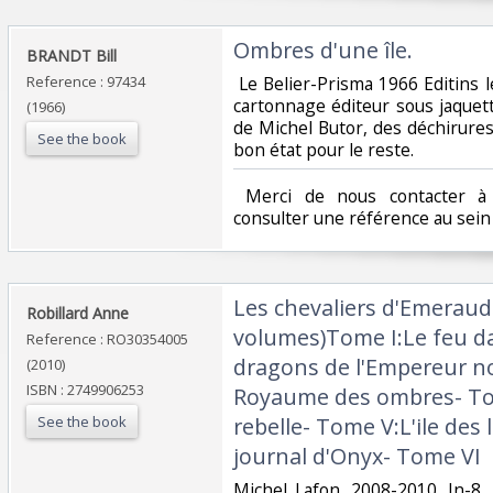
‎Ombres d'une île.‎
‎BRANDT Bill‎
Reference : 97434
‎ Le Belier-Prisma 1966 Editins l
cartonnage éditeur sous jaquet
(1966)
de Michel Butor, des déchirures
See the book
bon état pour le reste.‎
‎ Merci de nous contacter à 
consulter une référence au sein d
‎Les chevaliers d'Emeraud
‎Robillard Anne‎
volumes)Tome I:Le feu dan
Reference : RO30354005
dragons de l'Empereur no
(2010)
ISBN : 2749906253
Royaume des ombres- Tom
See the book
rebelle- Tome V:L'ile des 
journal d'Onyx- Tome VI‎
‎Michel Lafon. 2008-2010. In-8.