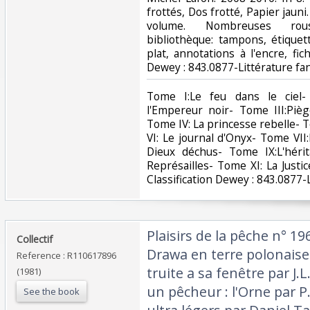
frottés, Dos frotté, Papier jaun
volume. Nombreuses rous
bibliothèque: tampons, étiquet
plat, annotations à l'encre, fiche
Dewey : 843.0877-Littérature fan
‎Tome I:Le feu dans le ciel
l'Empereur noir- Tome III:Pi
Tome IV: La princesse rebelle- 
VI: Le journal d'Onyx- Tome VII
Dieux déchus- Tome IX:L'héri
Représailles- Tome XI: La Justic
Classification Dewey : 843.0877-L
‎Plaisirs de la pêche n° 1
‎Collectif‎
Drawa en terre polonaise 
Reference : R110617896
truite a sa fenêtre par J
(1981)
un pêcheur : l'Orne par P
See the book