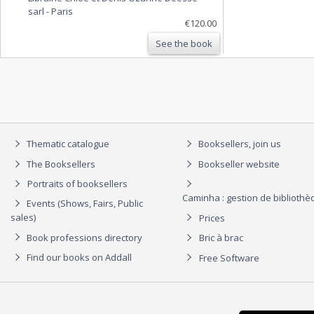
sarl
-
Paris
€120.00
See the book
Thematic catalogue
Booksellers, join us
The Booksellers
Bookseller website
Portraits of booksellers
Caminha : gestion de biblioth
Events (Shows, Fairs, Public
sales)
Prices
Book professions directory
Bric à brac
Find our books on Addall
Free Software