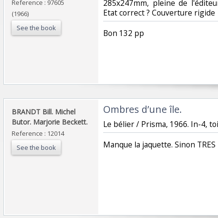
285x247mm, pleine de l'éditeu
Reference : 97605
Etat correct ? Couverture rigide‎
(1966)
See the book
‎Bon 132 pp‎
‎Ombres d’une île.‎
‎BRANDT Bill. Michel
Butor. Marjorie Beckett.‎
‎Le bélier / Prisma, 1966. In-4, toil
Reference : 12014
‎Manque la jaquette. Sinon TRES
See the book