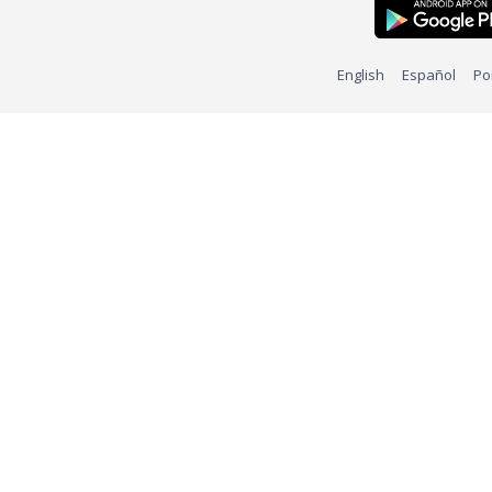
English
Español
Po