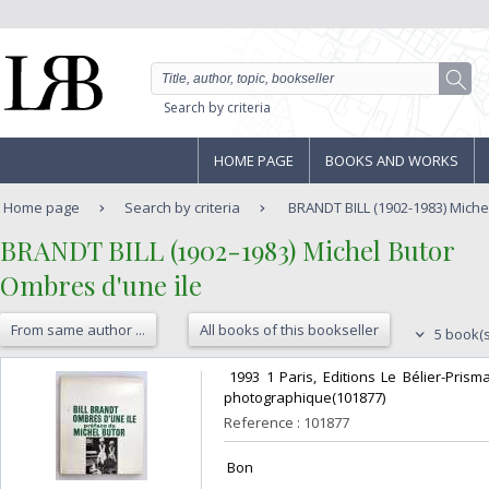
Search by criteria
HOME PAGE
BOOKS AND WORKS
Home page
Search by criteria
BRANDT BILL (1902-1983) Michel
‎BRANDT BILL (1902-1983) Michel Butor‎
‎Ombres d'une ile‎
From same author ...
All books of this bookseller
5 book(s
‎ 1993 1 Paris, Editions Le Bélier-Pris
photographique(101877) ‎
Reference : 101877
‎ Bon ‎