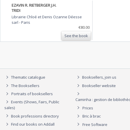
EZAVIN R. RIETBERGER J.H.
TRIDI
Librairie Chloé et Denis Ozanne Déesse
sarl
-
Paris
€80.00
See the book
Thematic catalogue
Booksellers, join us
The Booksellers
Bookseller website
Portraits of booksellers
Caminha : gestion de biblioth
Events (Shows, Fairs, Public
sales)
Prices
Book professions directory
Bric à brac
Find our books on Addall
Free Software