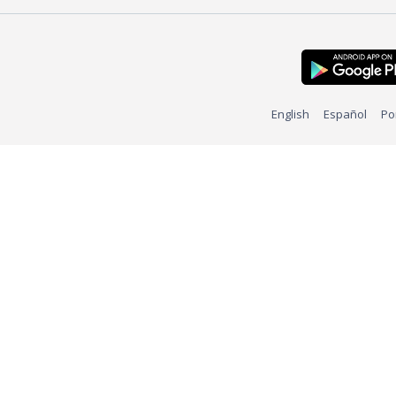
English
Español
Po