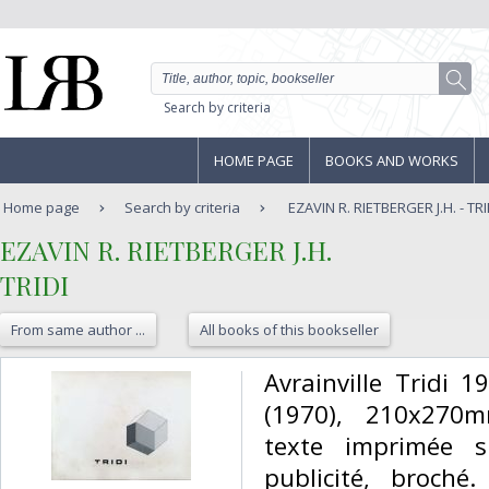
Search by criteria
HOME PAGE
BOOKS AND WORKS
Home page
Search by criteria
EZAVIN R. RIETBERGER J.H. - TRI
‎EZAVIN R. RIETBERGER J.H.‎
‎TRIDI‎
From same author ...
All books of this bookseller
‎Avrainville Tridi 
(1970), 210x270m
texte imprimée s
publicité, broché