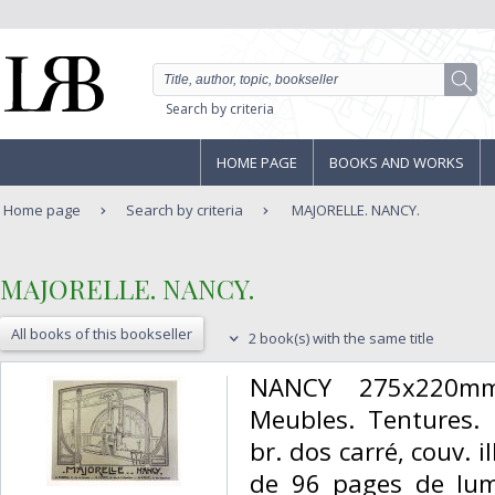
Search by criteria
HOME PAGE
BOOKS AND WORKS
Home page
Search by criteria
MAJORELLE. NANCY.
‎MAJORELLE. NANCY.‎
All books of this bookseller
2 book(s) with the same title
‎NANCY 275x220mm 
Meubles. Tentures. 
br. dos carré, couv. 
de 96 pages de lumi