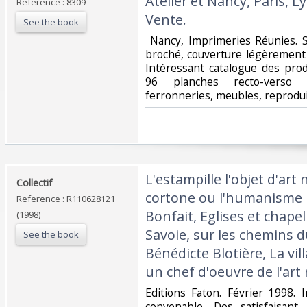
Atelier et Nancy, Paris, L
Reference : 8309
Vente. ‎
See the book
‎ Nancy, Imprimeries Réunies. S
broché, couverture légèrement 
Intéressant catalogue des prod
96 planches recto-verso d
ferronneries, meubles, reproduit
‎L'estampille l'objet d'art 
‎Collectif‎
cortone ou l'humanisme b
Reference : R110628121
Bonfait, Eglises et chapel
(1998)
Savoie, sur les chemins 
See the book
Bénédicte Blotière, La vil
un chef d'oeuvre de l'art
‎Editions Faton. Février 1998. 
convenable, Dos satisfaisant,