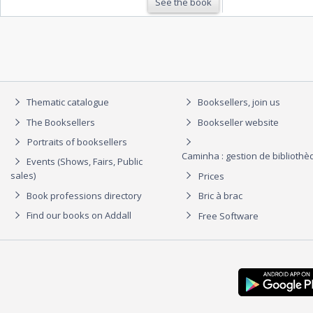
See the book
Thematic catalogue
Booksellers, join us
The Booksellers
Bookseller website
Portraits of booksellers
Caminha : gestion de biblioth
Events (Shows, Fairs, Public
sales)
Prices
Book professions directory
Bric à brac
Find our books on Addall
Free Software