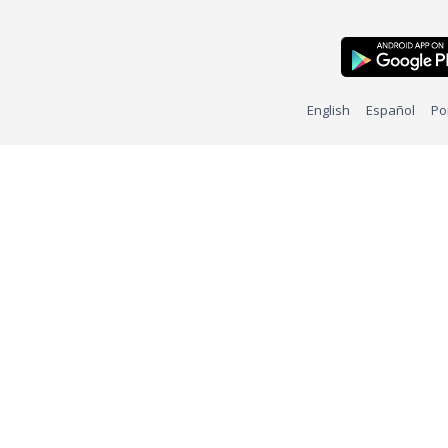
English
Español
Po