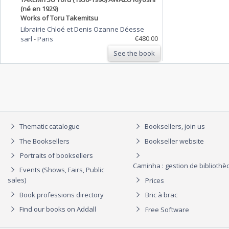
(né en 1929)
Works of Toru Takemitsu
Librairie Chloé et Denis Ozanne Déesse
€480.00
sarl
-
Paris
See the book
Thematic catalogue
Booksellers, join us
The Booksellers
Bookseller website
Portraits of booksellers
Caminha : gestion de biblioth
Events (Shows, Fairs, Public
sales)
Prices
Book professions directory
Bric à brac
Find our books on Addall
Free Software