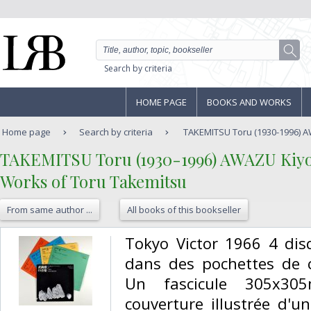
Search by criteria
HOME PAGE
BOOKS AND WORKS
Home page
Search by criteria
TAKEMITSU Toru (1930-1996) AW
‎TAKEMITSU Toru (1930-1996) AWAZU Kiyosh
‎Works of Toru Takemitsu‎
From same author ...
All books of this bookseller
‎Tokyo Victor 1966 4 di
dans des pochettes de 
Un fascicule 305x30
couverture illustrée d'u