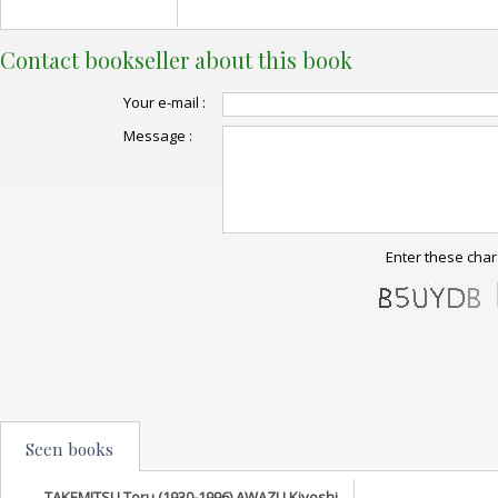
Contact bookseller about this book
Your e-mail :
Message :
Enter these char
Seen books
TAKEMITSU Toru (1930-1996) AWAZU Kiyoshi