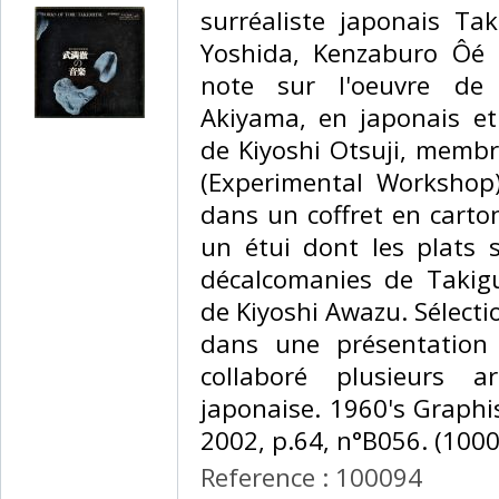
surréaliste japonais Ta
Yoshida, Kenzaburo Ôé (
note sur l'oeuvre de
Akiyama, en japonais et
de Kiyoshi Otsuji, memb
(Experimental Workshop
dans un coffret en carton
un étui dont les plats 
décalcomanies de Takig
de Kiyoshi Awazu. Sélect
dans une présentation 
collaboré plusieurs a
japonaise. 1960's Graph
2002, p.64, n°B056. (10009
Reference : 100094