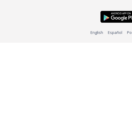
English
Español
Po