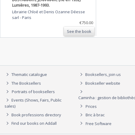
Lumières, 1987-1993.
Librairie Chloé et Denis Ozanne Déesse
sarl
-
Paris
€750.00
See the book
Thematic catalogue
Booksellers, join us
The Booksellers
Bookseller website
Portraits of booksellers
Caminha : gestion de biblioth
Events (Shows, Fairs, Public
sales)
Prices
Book professions directory
Bric à brac
Find our books on Addall
Free Software