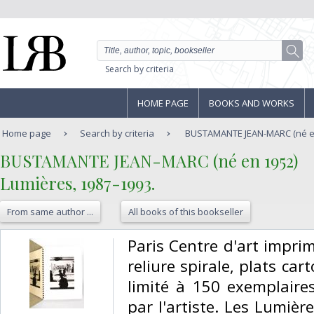
Search by criteria
HOME PAGE
BOOKS AND WORKS
Home page
Search by criteria
BUSTAMANTE JEAN-MARC (né en 1
‎BUSTAMANTE JEAN-MARC (né en 1952)‎
‎Lumières, 1987-1993.‎
From same author ...
All books of this bookseller
‎Paris Centre d'art impr
reliure spirale, plats car
limité à 150 exemplaire
par l'artiste. Les Lumièr