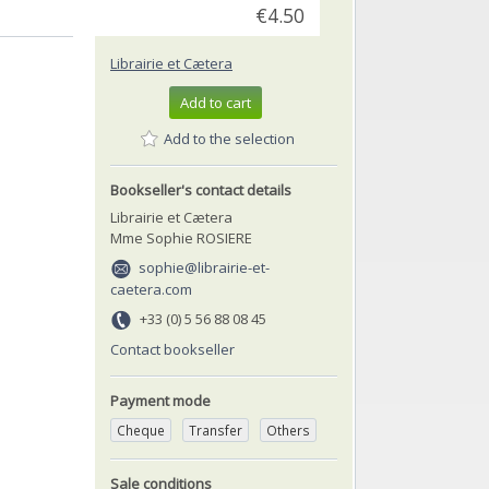
€4.50
Librairie et Cætera
Add to cart
Add to the selection
Bookseller's contact details
Librairie et Cætera
Mme Sophie ROSIERE
sophie@librairie-et-
caetera.com
+33 (0) 5 56 88 08 45
Contact bookseller
Payment mode
Cheque
Transfer
Others
Sale conditions