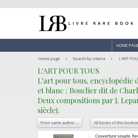
HOME PAG
Home page
Search by criteria
L'ART POUR
‎L'ART POUR TOUS ‎
‎L'art pour tous, encyclopédie 
et blanc : Bouclier dit de Charl
Deux compositions par J. Lepaut
siècle).‎
From same author ...
All books of this bookse
‎Couverture souple. Rev