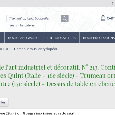
CART
Search by criteria
E
BOOKS AND WORKS
THE BOOKSELLERS
BOOK PROFESSIONS
 TOUS - L'art pour tous, encyclopédi...
de l'art industriel et décoratif. N° 213. Co
es Quint (Italie - 16e siècle) - Trumeau orn
re (17e siècle) - Dessus de table en ébène i
ller
ue 29 x 42 cm. 8 pages imprimées au recto seul.‎