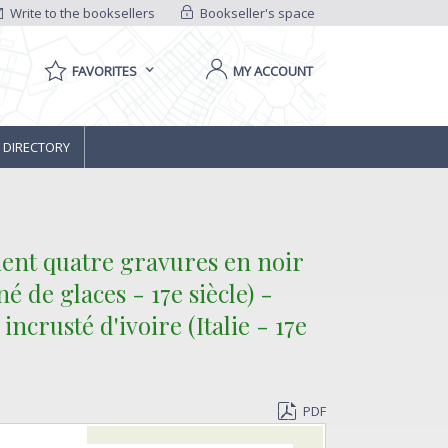
Write to the booksellers
Bookseller's space
FAVORITES
MY ACCOUNT
 DIRECTORY
ntient quatre gravures en noir
é de glaces - 17e siècle) -
ncrusté d'ivoire (Italie - 17e
PDF