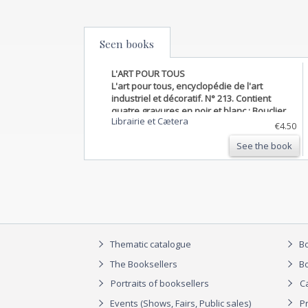
Seen books
L'ART POUR TOUS
L'art pour tous, encyclopédie de l'art
industriel et décoratif. N° 213. Contient
quatre gravures en noir et blanc : Bouclier
Librairie et Cætera
dit de Charles Quint (Italie - 16e siècle) -
€4.50
Trumeau orné de glaces - 17e siècle) - Deux
See the book
compos…
Thematic catalogue
Bo
The Booksellers
Bo
Portraits of booksellers
C
Events (Shows, Fairs, Public sales)
P