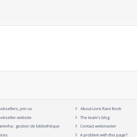
oksellers, join us
About Livre Rare Book
okseller website
The team's blog
aminha : gestion de bibliothèque
Contact webmaster
rices
A problem with this page?