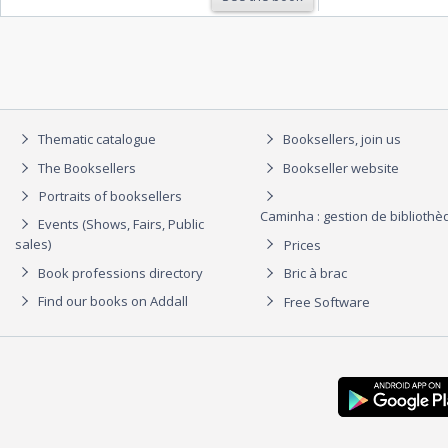
Thematic catalogue
Booksellers, join us
The Booksellers
Bookseller website
Portraits of booksellers
Caminha : gestion de biblioth
Events (Shows, Fairs, Public
sales)
Prices
Book professions directory
Bric à brac
Find our books on Addall
Free Software