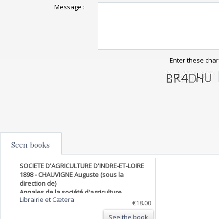
Message :
Enter these char
Seen books
SOCIETE D'AGRICULTURE D'INDRE-ET-LOIRE
1898 - CHAUVIGNE Auguste (sous la
direction de)
Annales de la société d'agriculture,
Librairie et Cætera
sciences, arts et belles lettres du
€18.00
département d'Indre-et-Loire. Année 1898.
See the book
Année complète.