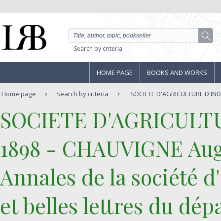
Search by criteria
HOME PAGE
BOOKS AND WORKS
Home page
Search by criteria
SOCIETE D'AGRICULTURE D'INDRE
‎SOCIETE D'AGRICULT
1898 - CHAUVIGNE Augus
‎Annales de la société d
et belles lettres du dé