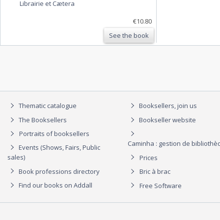
Librairie et Cætera
€10.80
See the book
Thematic catalogue
Booksellers, join us
The Booksellers
Bookseller website
Portraits of booksellers
Caminha : gestion de biblioth
Events (Shows, Fairs, Public
sales)
Prices
Book professions directory
Bric à brac
Find our books on Addall
Free Software