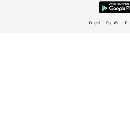
English
Español
Po