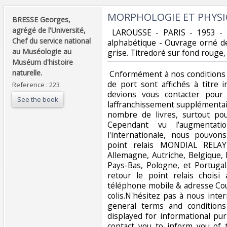
‎MORPHOLOGIE ET PHYSI
‎BRESSE Georges,
agrégé de l'Université,
‎ LAROUSSE - PARIS - 1953 - 
Chef du service national
alphabétique - Ouvrage orné de
au Muséologie au
grise. Titredoré sur fond rouge, 
Muséum d'histoire
naturelle.‎
‎ Cnformément à nos conditions 
de port sont affichés à titre i
Reference : 223
devions vous contacter pour
See the book
laffranchissement supplémentai
nombre de livres, surtout pou
Cependant vu l'augmentati
l'internationale, nous pouvo
point relais MONDIAL RELAY
Allemagne, Autriche, Belgique,
Pays-Bas, Pologne, et Portuga
retour le point relais chois
téléphone mobile & adresse Cour
colis.N'hésitez pas à nous inte
general terms and conditions
displayed for informational p
contact you to inform you of 