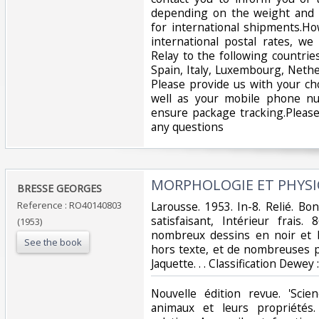
depending on the weight and 
for international shipments.Ho
international postal rates, w
Relay to the following countrie
Spain, Italy, Luxembourg, Nethe
Please provide us with your ch
well as your mobile phone n
ensure package tracking.Please
any questions‎
‎MORPHOLOGIE ET PHYSI
‎BRESSE GEORGES‎
Reference : RO40140803
‎Larousse. 1953. In-8. Relié. B
satisfaisant, Intérieur frais.
(1953)
nombreux dessins en noir et b
See the book
hors texte, et de nombreuses p
Jaquette. . . Classification Dewe
‎Nouvelle édition revue. 'Scie
animaux et leurs propriétés.