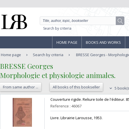
Search by criteria
HOME PAGE
BOOKS AND WORKS
Home page
Search by criteria
BRESSE Georges - Morphologie 
‎BRESSE Georges ‎
‎Morphologie et physiologie animales.‎
From same author ...
All books of this bookseller
5 book(s
‎Couverture rigide. Reliure toile de l'éditeur. 8
Reference : 46067
‎Livre. Librairie Larousse, 1953.‎