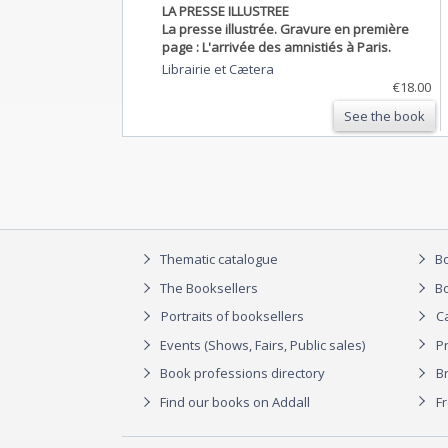
LA PRESSE ILLUSTREE
La presse illustrée. Gravure en première
page : L'arrivée des amnistiés à Paris.
Librairie et Cætera
€18.00
See the book
Thematic catalogue
Bo
The Booksellers
Bo
Portraits of booksellers
C
Events (Shows, Fairs, Public sales)
P
Book professions directory
Br
Find our books on Addall
F