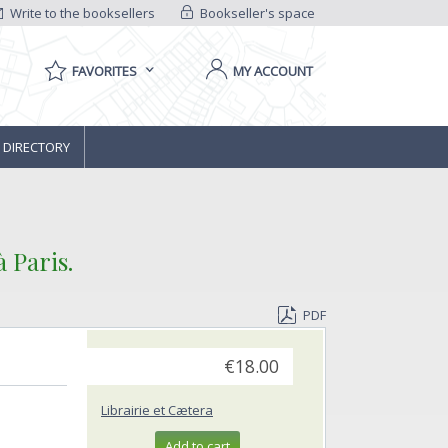
Write to the booksellers
Bookseller's space
FAVORITES
MY ACCOUNT
 DIRECTORY
 Paris.‎
PDF
€18.00
Librairie et Cætera
Add to cart