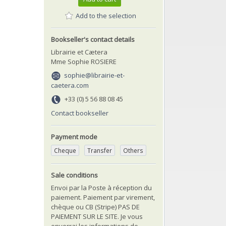
Add to the selection
Bookseller's contact details
Librairie et Cætera
Mme Sophie ROSIERE
sophie@librairie-et-
caetera.com
+33 (0) 5 56 88 08 45
Contact bookseller
Payment mode
Cheque
Transfer
Others
Sale conditions
Envoi par la Poste à réception du
paiement. Paiement par virement,
chèque ou CB (Stripe) PAS DE
PAIEMENT SUR LE SITE. Je vous
enverrai les informations de