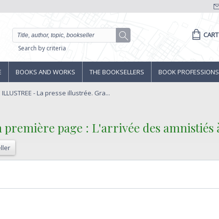
CART
Search by criteria
E
BOOKS AND WORKS
THE BOOKSELLERS
BOOK PROFESSIONS
ILLUSTREE - La presse illustrée. Gra...
n première page : L'arrivée des amnistiés à
ller