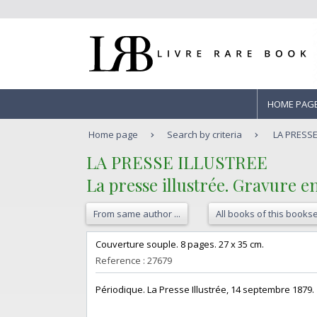
HOME PAG
Home page
Search by criteria
LA PRESSE 
‎LA PRESSE ILLUSTREE ‎
‎La presse illustrée. Gravure e
From same author ...
All books of this bookse
‎Couverture souple. 8 pages. 27 x 35 cm.‎
Reference : 27679
‎Périodique. La Presse Illustrée, 14 septembre 1879.‎