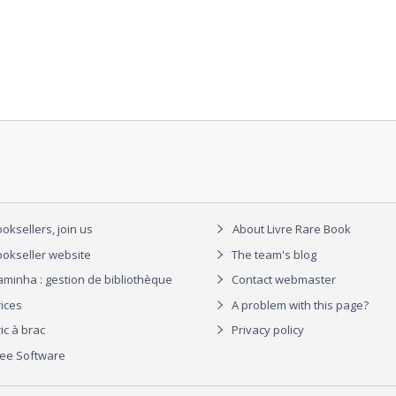
oksellers, join us
About Livre Rare Book
okseller website
The team's blog
aminha : gestion de bibliothèque
Contact webmaster
rices
A problem with this page?
ic à brac
Privacy policy
ree Software