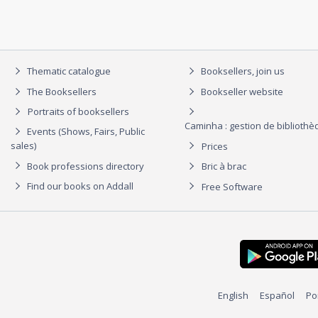
Thematic catalogue
Booksellers, join us
The Booksellers
Bookseller website
Portraits of booksellers
Caminha : gestion de biblioth
Events (Shows, Fairs, Public
sales)
Prices
Book professions directory
Bric à brac
Find our books on Addall
Free Software
English
Español
Po