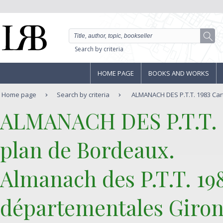
Search by criteria
HOME PAGE
BOOKS AND WORKS
Home page
Search by criteria
ALMANACH DES P.T.T. 1983 Carte
‎ALMANACH DES P.T.T. 1
plan de Bordeaux.‎
‎Almanach des P.T.T. 19
départementales Girond