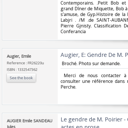
Contemporains. .Petit Bob et
grand Dîner de Miquette, Bob à 
s’amuse, de Gyp.Histoire de la
Labjri . /M .de SAINT-AUBAN
Pierre Gjnisty. Classification
Conferancia‎
‎Augier, E: Gendre De M. Po
‎Augier, Emile ‎
Reference : FR26220u
‎ Broché. Photo sur demande. ‎
ISBN : 1332547362
‎ Merci de nous contacter à 
See the book
consulter une référence dans 
Perche.‎
‎Le gendre de M. Poirier 
‎AUGIER Emile SANDEAU
actes en prose‎
Jules‎