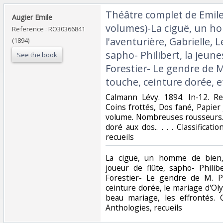
‎Théâtre complet de Emil
‎Augier Emile‎
volumes)-La ciguë, un h
Reference : RO30366841
l'aventurière, Gabrielle, L
(1894)
sapho- Philibert, la jeune
See the book
Forestier- Le gendre de M.
touche, ceinture dorée, et
‎Calmann Lévy. 1894. In-12. Re
Coins frottés, Dos fané, Papier
volume. Nombreuses rousseurs. 
doré aux dos.. . . . Classificat
recueils‎
‎La ciguë, un homme de bien, 
joueur de flûte, sapho- Philib
Forestier- Le gendre de M. Po
ceinture dorée, le mariage d'O
beau mariage, les effrontés. C
Anthologies, recueils‎