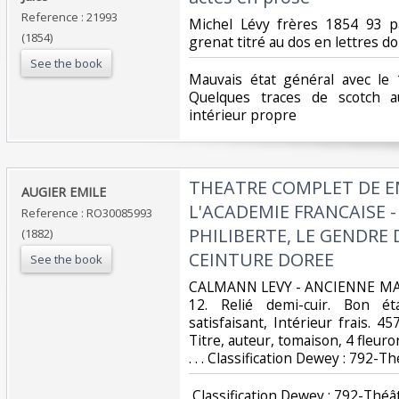
Reference : 21993
‎Michel Lévy frères 1854 93 p
(1854)
grenat titré au dos en lettres do
See the book
‎Mauvais état général avec le
Quelques traces de scotch 
intérieur propre‎
‎THEATRE COMPLET DE E
‎AUGIER EMILE‎
L'ACADEMIE FRANCAISE -
Reference : RO30085993
PHILIBERTE, LE GENDRE D
(1882)
CEINTURE DOREE‎
See the book
‎CALMANN LEVY - ANCIENNE MAI
12. Relié demi-cuir. Bon ét
satisfaisant, Intérieur frais. 
Titre, auteur, tomaison, 4 fleuro
. . . Classification Dewey : 792-Th
‎ Classification Dewey : 792-Théât