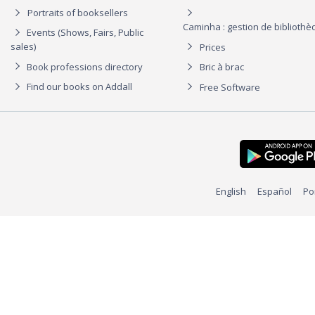
Portraits of booksellers
Caminha : gestion de biblioth
Events (Shows, Fairs, Public
sales)
Prices
Book professions directory
Bric à brac
Find our books on Addall
Free Software
English
Español
Po