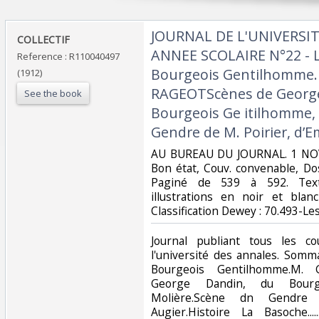
‎JOURNAL DE L'UNIVERSI
‎COLLECTIF‎
ANNEE SCOLAIRE N°22 - Li
Reference : R110040497
Bourgeois Gentilhomme.
(1912)
RAGEOTScènes de George
See the book
Bourgeois Ge itilhomme,
Gendre de M. Poirier, d’Em
‎AU BUREAU DU JOURNAL. 1 NOV
Bon état, Couv. convenable, Dos 
Paginé de 539 à 592. Text
illustrations en noir et blan
Classification Dewey : 70.493-Le
‎Journal publiant tous les c
l'université des annales. Somma
Bourgeois Gentilhomme.M.
George Dandin, du Bourg
Molière.Scène dn Gendre 
Augier.Histoire La Basoche..