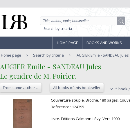
Search by criteria
HOME PAGE
BOOKS AND WORKS
Home page
Search by criteria
AUGIER Emile - SANDEAU Jules -
‎AUGIER Emile - SANDEAU Jules ‎
‎Le gendre de M. Poirier.‎
From same author ...
All books of this bookseller
5 book(s
‎Couverture souple. Broché. 180 pages. Couve
Reference : 124795
‎Livre. Editions Calmann-Lévy, Vers 1900.‎