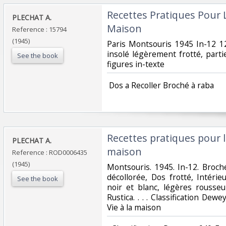
‎Recettes Pratiques Pour L
‎PLECHAT A.‎
Maison‎
Reference : 15794
(1945)
‎Paris Montsouris 1945 In-12 12
insolé légèrement frotté, part
See the book
figures in-texte‎
‎ Dos a Recoller Broché à raba‎
‎Recettes pratiques pour le
‎PLECHAT A.‎
maison‎
Reference : ROD0006435
(1945)
‎Montsouris. 1945. In-12. Broché
décollorée, Dos frotté, Intérie
See the book
noir et blanc, légères rousseu
Rustica. . . . Classification De
Vie à la maison‎