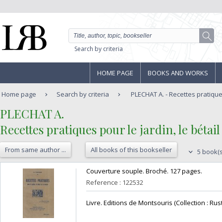
Search by criteria
HOME PAGE
BOOKS AND WORKS
Home page
Search by criteria
PLECHAT A. - Recettes pratiques
‎PLECHAT A. ‎
‎Recettes pratiques pour le jardin, le bétail 
From same author ...
All books of this bookseller
5 book(s
‎Couverture souple. Broché. 127 pages.‎
Reference : 122532
‎Livre. Editions de Montsouris (Collection : Rusti