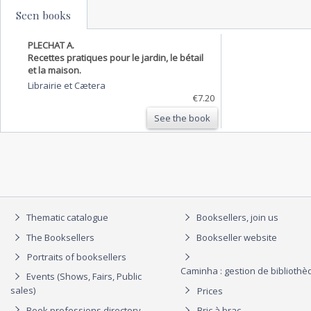
Seen books
PLECHAT A.
Recettes pratiques pour le jardin, le bétail
et la maison.
Librairie et Cætera
€7.20
See the book
Thematic catalogue
Booksellers, join us
The Booksellers
Bookseller website
Portraits of booksellers
Caminha : gestion de biblioth
Events (Shows, Fairs, Public
sales)
Prices
Book professions directory
Bric à brac