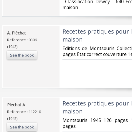
‎ Classification Dewey : 640-E
maison‎
‎Recettes pratiques pour le
‎A. Pléchat‎
maison‎
Reference : 0306
(1943)
‎Editions de Montsouris Collec
pages Etat correct couverture 1e
See the book
‎Recettes pratiques pour le
‎Plechat A‎
maison‎
Reference : 112210
(1945)
‎Montsouris 1945 126 pages 
pages.‎
See the book