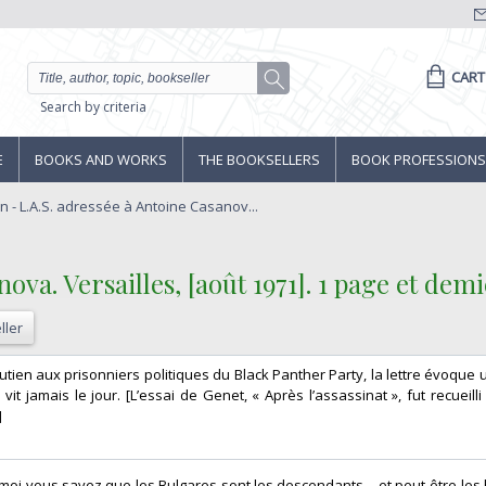
CART
Search by criteria
E
BOOKS AND WORKS
THE BOOKSELLERS
BOOK PROFESSIONS
 - L.A.S. adressée à Antoine Casanov...
ova. Versailles, [août 1971]. 1 page et demi
ller
outien aux prisonniers politiques du Black Panther Party, la lettre évoque 
e vit jamais le jour. [L’essai de Genet, « Après l’assassinat », fut recueill
‎
 moi vous savez que les Bulgares sont les descendants – et peut-être les 