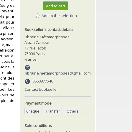
Boulgres
Add to cart
as revenu
Add to the selection
ela pour
ait pour
. Allanic
Bookseller's contact details
la prison
Librairie Métamorphoses
 Jackson.
Alban Caussé
te, mais
17 rue Jacob
éflexion
75006 Paris
et par à-
France
it pas la
Moins ils
– et plus
librairie.metamorphoses@gmail.com
sont des
0660877546
 opposer
Contact bookseller
oë). Les
i vous ne
e plus de
Payment mode
Cheque
Transfer
Others
Sale conditions