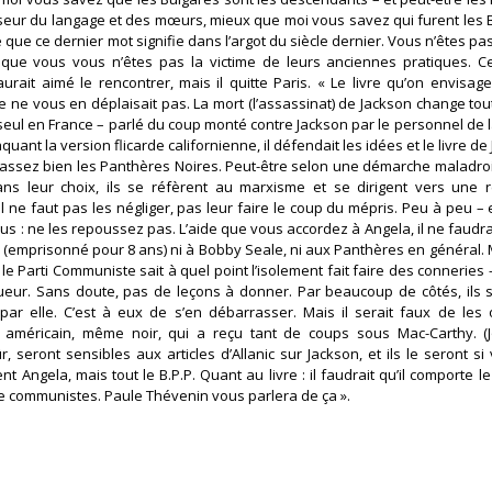
seur du langage et des mœurs, mieux que moi vous savez qui furent les 
e que ce dernier mot signifie dans l’argot du siècle dernier. Vous n’êtes p
e que vous vous n’êtes pas la victime de leurs anciennes pratiques. C
urait aimé le rencontrer, mais il quitte Paris. « Le livre qu’on envisage
e ne vous en déplaisait pas. La mort (l’assassinat) de Jackson change tout
 le seul en France – parlé du coup monté contre Jackson par le personnel de 
uant la version flicarde californienne, il défendait les idées et le livre de
s assez bien les Panthères Noires. Peut-être selon une démarche maladroi
ns leur choix, ils se réfèrent au marxisme et se dirigent vers une r
’il ne faut pas les négliger, pas leur faire le coup du mépris. Peu à peu – 
ous : ne les repoussez pas. L’aide que vous accordez à Angela, il ne faudra
d (emprisonné pour 8 ans) ni à Bobby Seale, ni aux Panthères en général. 
 le Parti Communiste sait à quel point l’isolement fait faire des conneries 
gueur. Sans doute, pas de leçons à donner. Par beaucoup de côtés, ils 
ar elle. C’est à eux de s’en débarrasser. Mais il serait faux de les
. américain, même noir, qui a reçu tant de coups sous Mac-Carthy. (J
r, seront sensibles aux articles d’Allanic sur Jackson, et ils le seront s
Angela, mais tout le B.P.P. Quant au livre : il faudrait qu’il comporte l
e communistes. Paule Thévenin vous parlera de ça ». ‎