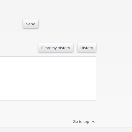
Send
Clear my history
History
Go to top