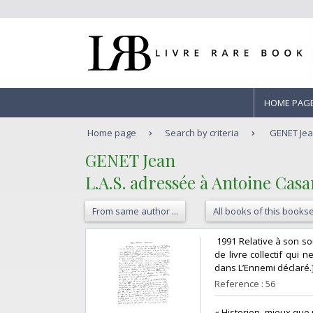
HOME PAG
Home page
Search by criteria
GENET Jean
‎GENET Jean ‎
‎L.A.S. adressée à Antoine Casan
From same author ...
All books of this bookse
‎ 1991 Relative à son s
de livre collectif qui n
dans L’Ennemi déclaré.] 
Reference : 56
‎« Historien, mieux que