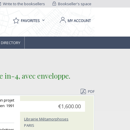
Write to the booksellers
Bookseller's space
FAVORITES
MY ACCOUNT
 DIRECTORY
e in-4, avec enveloppe.‎
PDF
un projet
i en 1991
€1,600.00
Librairie Métamorphoses
PARIS
héritiers