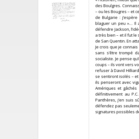
des Boulgres. Connais
– ou les Bougres – et c
de Bulgarie : j’espèr
blaguer un peu »… Il a
défendre Jackson, l’idé
a très bien – et il fut
de San Quentin. En attaq
Je crois que je connai
sans s’être trompé da
socialiste. Je pense qu
coups – ils vont vers v
refuser à David Hilliar
se sentiront isolés – et
ils penseront avec vi
Amériques et gâchés p
définitivement au P.C
Panthères, j’en suis sû
défendez pas seulement 
signatures possibles d