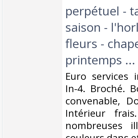
perpétuel - t
saison - l'ho
fleurs - cha
printemps ...‎
‎Euro services 
In-4. Broché. B
convenable, Dos
Intérieur frai
nombreuses ill
couleurs dans et 