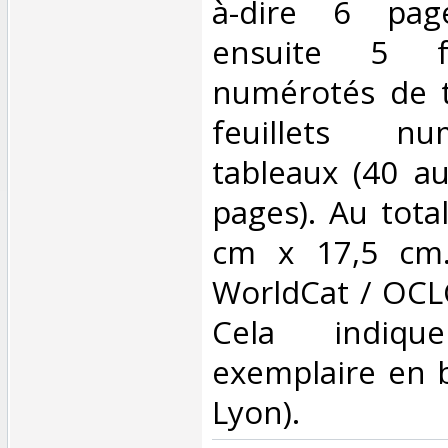
à-dire 6 page
ensuite 5 fe
numérotés de t
feuillets n
tableaux (40 au
pages). Au tota
cm x 17,5 cm
WorldCat / OCL
Cela indiq
exemplaire en b
Lyon).‎