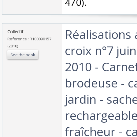
470). ‎
‎Réalisations
‎Collectif‎
Reference : R100090157
croix n°7 juin
(2010)
See the book
2010 - Carne
brodeuse - c
jardin - sach
rechargeable
fraîcheur - c