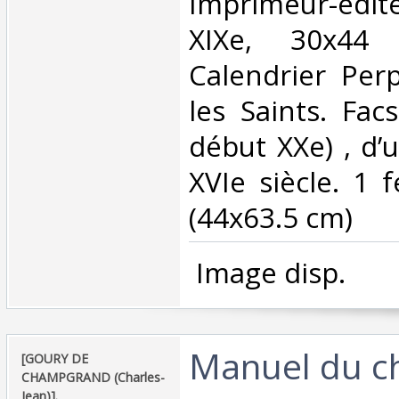
Imprimeur-édite
XIXe, 30x44 
Calendrier Per
les Saints. Facs
début XXe) , d’
XVIe siècle. 1 f
(44x63.5 cm)‎
‎ Image disp.‎
‎Manuel du c
‎[GOURY DE
CHAMPGRAND (Charles-
Jean)].‎