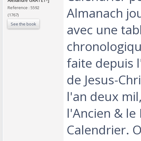
Alexandre GRATET-]‎
Almanach jou
Reference : 5592
(1767)
See the book
avec une tab
chronologiqu
faite depuis 
de Jesus-Chri
l'an deux mil
l'Ancien & l
Calendrier. 