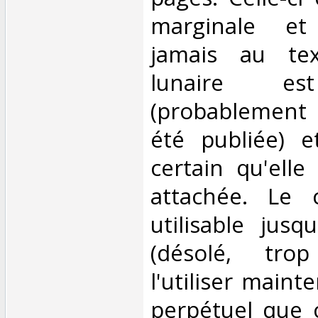
marginale et
jamais au tex
lunaire es
(probablement t
été publiée) e
certain qu'elle
attachée. Le c
utilisable jusq
(désolé, tro
l'utiliser maint
perpétuel que ç