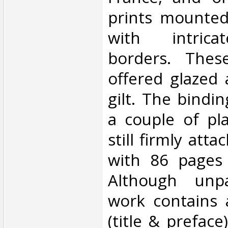
prints mounted
with intrica
borders. Thes
offered glazed
gilt. The bindin
a couple of pla
still firmly att
with 86 pages 
Although unpa
work contains 
(title & preface)