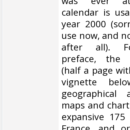
was ever at
calendar is us
year 2000 (sorr
use now, and no
after all). F
preface, the 
(half a page wit
vignette belo
geographical a
maps and charts
expansive 175
France, and or