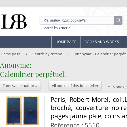
Search by criteria
HOME PAGE
BOOKS AND WORKS
Home page
Search by criteria
Anonyme: - Calendrier perpétu
‎Anonyme: ‎
‎Calendrier perpétuel. ‎
From same author ...
All books of this bookseller
5 book(s
‎Paris, Robert Morel, coll.
broché, couverture noire
pages jaune pâle, coins ar
Reference : 5510