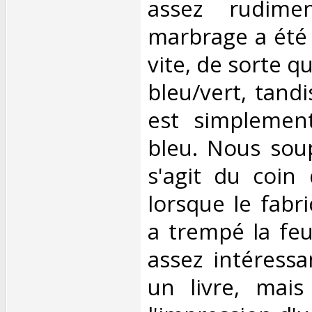
assez rudimen
marbrage a été r
vite, de sorte q
bleu/vert, tand
est simplemen
bleu. Nous sou
s'agit du coin 
lorsque le fabr
a trempé la feui
assez intéressa
un livre, mai