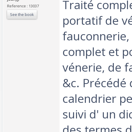
Traité comple
Reference : 13037
See the book
portatif de v
fauconnerie, 
complet et po
vénerie, de 
&c. Précédé 
calendrier pe
suivi d' un di
des termes d