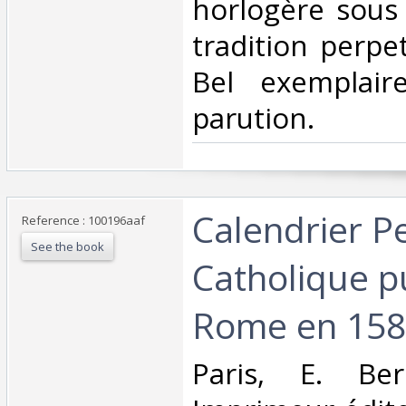
horlogère sous 
tradition perpe
Bel exemplair
parution.‎
‎Calendrier P
Reference : 100196aaf
See the book
Catholique p
Rome en 1580
‎Paris, E. B