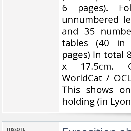
6 pages). Fo
unnumbered lea
and 35 number
tables (40 in 
pages) In total
x 17.5cm. C
WorldCat / OCL
This shows onl
holding (in Lyon).
‎[TISSOT].‎