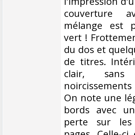
l'impression d'u
couverture a
mélange est p
vert ! Frotteme
du dos et quelq
de titres. Inté
clair, sans
noircissements 
On note une lé
bords avec un
perte sur les
pages. Celle-ci 