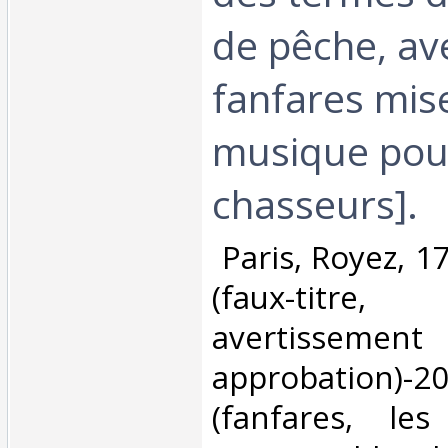
de pêche, av
fanfares mis
musique pour
chasseurs].‎
‎ Paris, Royez, 17
(faux-tit
avertiss
approbation)-2
(fanfares, le