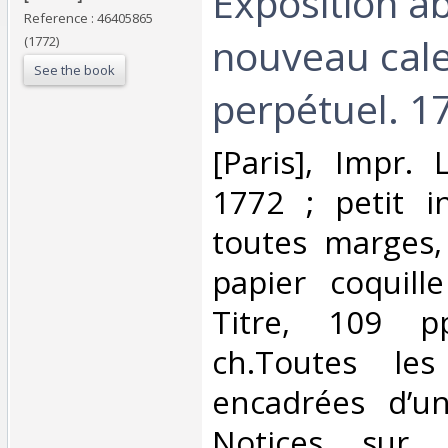
‎Exposition 
Reference : 46405865
nouveau cale
(1772)
See the book
perpétuel. 17
‎[Paris], Impr. 
1772 ; petit i
toutes marges,
papier coquill
Titre, 109 p
ch.Toutes le
encadrées d’un
Notices sur l