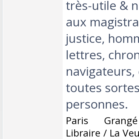
très-utile & 
aux magistra
justice, hom
lettres, chro
navigateurs,
toutes sorte
personnes.‎
‎Paris Grang
Libraire / La V