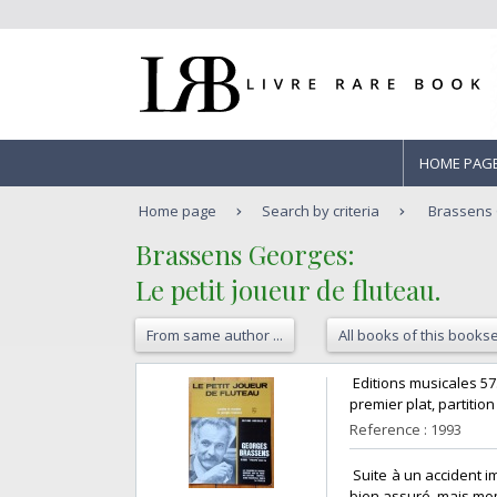
HOME PAG
Home page
Search by criteria
Brassens G
‎Brassens Georges: ‎
‎Le petit joueur de fluteau. ‎
From same author ...
All books of this bookse
‎ Editions musicales 5
premier plat, partitio
Reference : 1993
‎ Suite à un accident
bien assuré, mais mom