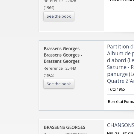
Reference : 22628
(1964)
See the book
‎Partition
‎Brassens Georges -
Album de pa
Brassens Georges -
d'abord (Le
Brassens Georges‎
Saturne - 
Reference : 25443
panurge (Le
(1965)
Quatre Z'Ar
See the book
‎ Tutti 1965‎
‎ Bon état Form
‎CHANSONS
‎BRASSENS GEORGES‎
‎HEUGEL ET CIE.