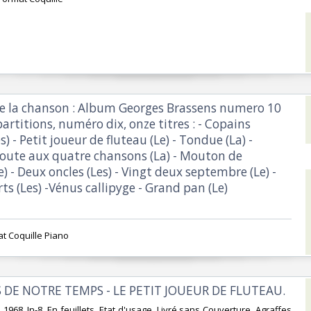
 de la chanson : Album Georges Brassens numero 10
rtitions, numéro dix, onze titres : - Copains
s) - Petit joueur de fluteau (Le) - Tondue (La) -
Route aux quatre chansons (La) - Mouton de
) - Deux oncles (Les) - Vingt deux septembre (Le) -
ts (Les) -Vénus callipyge - Grand pan (Le) ‎
at Coquille Piano ‎
 DE NOTRE TEMPS - LE PETIT JOUEUR DE FLUTEAU.‎
 1968. In-8. En feuillets. Etat d'usage, Livré sans Couverture, Agraffes