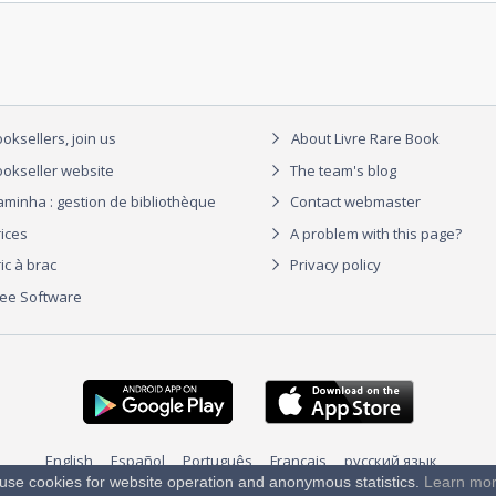
oksellers, join us
About Livre Rare Book
okseller website
The team's blog
aminha : gestion de bibliothèque
Contact webmaster
rices
A problem with this page?
ic à brac
Privacy policy
ree Software
English
Español
Português
Français
русский язык
use cookies for website operation and anonymous statistics.
Learn mo