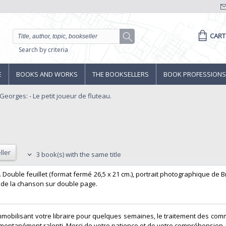
CART
Search by criteria
E
BOOKS AND WORKS
THE BOOKSELLERS
BOOK PROFESSIONS
eorges: - Le petit joueur de fluteau.
ller
3 book(s) with the same title
7. Double feuillet (format fermé 26,5 x 21 cm.), portrait photographique de
n de la chanson sur double page. ‎
 immobilisant votre libraire pour quelques semaines, le traitement des co
entanément ralenti. Merci de votre patience et de votre compréhension.‎