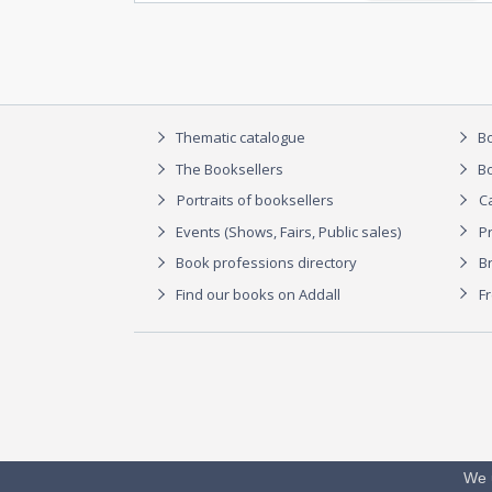
Thematic catalogue
Bo
The Booksellers
Bo
Portraits of booksellers
C
Events (Shows, Fairs, Public sales)
P
Book professions directory
Br
Find our books on Addall
F
We 