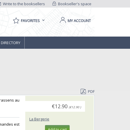
Write to the booksellers
Bookseller's space
FAVORITES
MY ACCOUNT
 DIRECTORY
PDF
 Brassens au
€12.90
(€12.90 )
La Bergerie
mmandes est
Add to cart