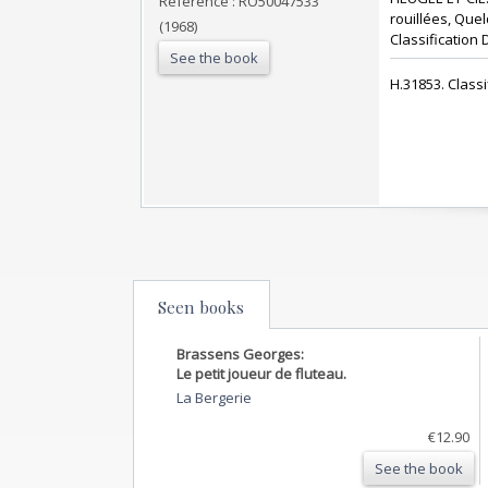
Reference : RO50047533
rouillées, Quel
(1968)
Classification 
See the book
‎H.31853. Class
Seen books
Brassens Georges:
Le petit joueur de fluteau.
La Bergerie
€12.90
See the book